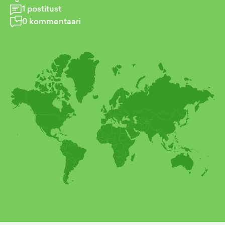
1
postitust
0
kommentaari