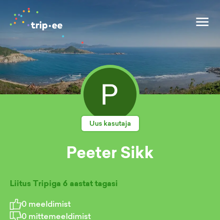
Uus kasutaja
Peeter Sikk
Liitus Tripiga
6 aastat tagasi
0
meeldimist
0
mittemeeldimist