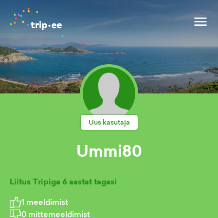
Uus kasutaja
Ummi80
Liitus Tripiga
6 aastat tagasi
1
meeldimist
0
mittemeeldimist