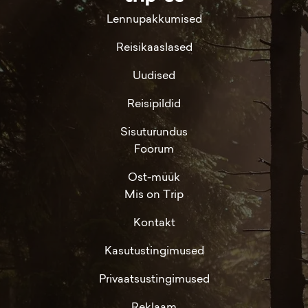
Lennupakkumised
Reisikaaslased
Uudised
Reisipildid
Sisuturundus
Foorum
Ost-müük
Mis on Trip
Kontakt
Kasutustingimused
Privaatsustingimused
Reklaam