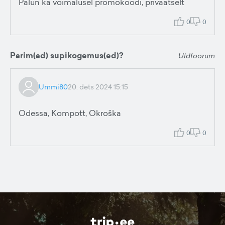
Palun ka võimalusel promokoodi, privaatselt
0
0
Parim(ad) supikogemus(ed)?
Üldfoorum
Ummi80
20. dets 2024 15:15
Odessa, Kompott, Okroška
0
0