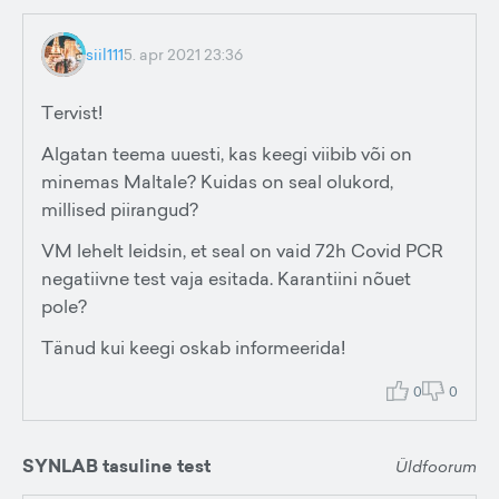
siil111
5. apr 2021 23:36
Tervist!
Algatan teema uuesti, kas keegi viibib või on
minemas Maltale? Kuidas on seal olukord,
millised piirangud?
VM lehelt leidsin, et seal on vaid 72h Covid PCR
negatiivne test vaja esitada. Karantiini nõuet
pole?
Tänud kui keegi oskab informeerida!
0
0
SYNLAB tasuline test
Üldfoorum