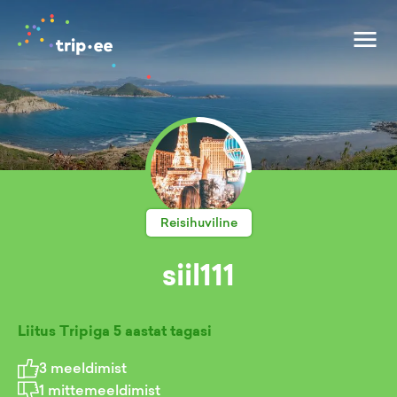
Reisihuviline
siil111
Liitus Tripiga
5 aastat tagasi
3
meeldimist
1
mittemeeldimist