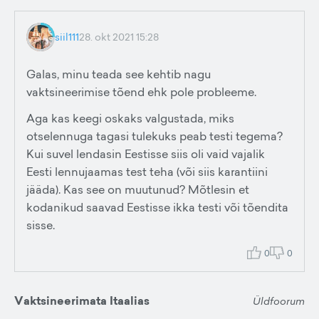
siil111
28. okt 2021 15:28
Galas, minu teada see kehtib nagu
vaktsineerimise tõend ehk pole probleeme.
Aga kas keegi oskaks valgustada, miks
otselennuga tagasi tulekuks peab testi tegema?
Kui suvel lendasin Eestisse siis oli vaid vajalik
Eesti lennujaamas test teha (või siis karantiini
jääda). Kas see on muutunud? Mõtlesin et
kodanikud saavad Eestisse ikka testi või tõendita
sisse.
0
0
Vaktsineerimata Itaalias
Üldfoorum