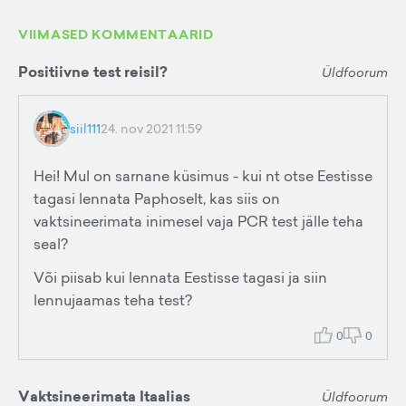
VIIMASED KOMMENTAARID
Positiivne test reisil?
Üldfoorum
siil111
24. nov 2021 11:59
Hei! Mul on sarnane küsimus - kui nt otse Eestisse
tagasi lennata Paphoselt, kas siis on
vaktsineerimata inimesel vaja PCR test jälle teha
seal?
Või piisab kui lennata Eestisse tagasi ja siin
lennujaamas teha test?
0
0
Vaktsineerimata Itaalias
Üldfoorum