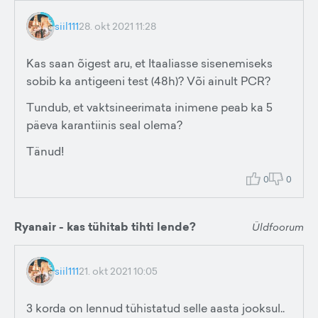
siil111
28. okt 2021 11:28
Kas saan õigest aru, et Itaaliasse sisenemiseks
sobib ka antigeeni test (48h)? Või ainult PCR?
Tundub, et vaktsineerimata inimene peab ka 5
päeva karantiinis seal olema?
Tänud!
0
0
Ryanair - kas tühitab tihti lende?
Üldfoorum
siil111
21. okt 2021 10:05
3 korda on lennud tühistatud selle aasta jooksul..