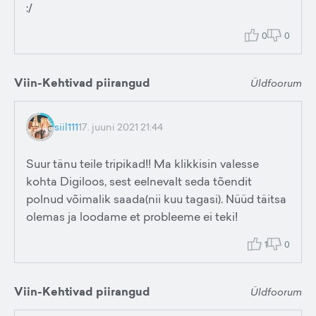
:/
0
0
Viin-Kehtivad piirangud
Üldfoorum
siil111
17. juuni 2021 21:44
Suur tänu teile tripikad!! Ma klikkisin valesse
kohta Digiloos, sest eelnevalt seda tõendit
polnud võimalik saada(nii kuu tagasi). Nüüd täitsa
olemas ja loodame et probleeme ei teki!
1
0
Viin-Kehtivad piirangud
Üldfoorum