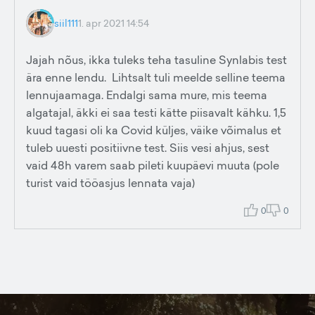
siil111
1. apr 2021 14:54
Jajah nõus, ikka tuleks teha tasuline Synlabis test
ära enne lendu. Lihtsalt tuli meelde selline teema
lennujaamaga. Endalgi sama mure, mis teema
algatajal, äkki ei saa testi kätte piisavalt kähku. 1,5
kuud tagasi oli ka Covid küljes, väike võimalus et
tuleb uuesti positiivne test. Siis vesi ahjus, sest
vaid 48h varem saab pileti kuupäevi muuta (pole
turist vaid tööasjus lennata vaja)
0
0