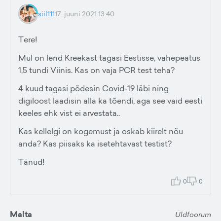
siil111
17. juuni 2021 13:40
Tere!
Mul on lend Kreekast tagasi Eestisse, vahepeatus
1,5 tundi Viinis. Kas on vaja PCR test teha?
4 kuud tagasi põdesin Covid-19 läbi ning
digiloost laadisin alla ka tõendi, aga see vaid eesti
keeles ehk vist ei arvestata..
Kas kellelgi on kogemust ja oskab kiirelt nõu
anda? Kas piisaks ka isetehtavast testist?
Tänud!
0
0
Malta
Üldfoorum