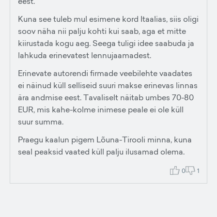
eest.
Kuna see tuleb mul esimene kord Itaalias, siis oligi
soov näha nii palju kohti kui saab, aga et mitte
kiirustada kogu aeg. Seega tuligi idee saabuda ja
lahkuda erinevatest lennujaamadest.
Erinevate autorendi firmade veebilehte vaadates
ei näinud küll selliseid suuri makse erinevas linnas
ära andmise eest. Tavaliselt näitab umbes 70-80
EUR, mis kahe-kolme inimese peale ei ole küll
suur summa.
Praegu kaalun pigem Lõuna-Tirooli minna, kuna
seal peaksid vaated küll palju ilusamad olema.
0
1