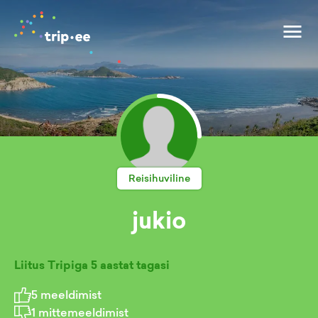
Reisihuviline
jukio
Liitus Tripiga
5 aastat tagasi
5
meeldimist
1
mittemeeldimist