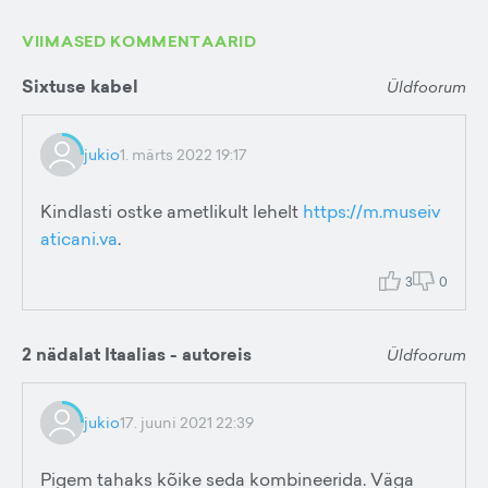
VIIMASED KOMMENTAARID
Sixtuse kabel
Üldfoorum
jukio
1. märts 2022 19:17
Kindlasti ostke ametlikult lehelt
https://m.museiv
aticani.va
.
3
0
2 nädalat Itaalias - autoreis
Üldfoorum
jukio
17. juuni 2021 22:39
Pigem tahaks kõike seda kombineerida. Väga