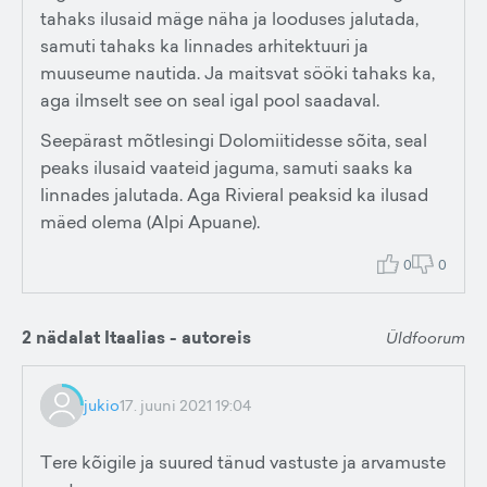
tahaks ilusaid mäge näha ja looduses jalutada,
samuti tahaks ka linnades arhitektuuri ja
muuseume nautida. Ja maitsvat sööki tahaks ka,
aga ilmselt see on seal igal pool saadaval.
Seepärast mõtlesingi Dolomiitidesse sõita, seal
peaks ilusaid vaateid jaguma, samuti saaks ka
linnades jalutada. Aga Rivieral peaksid ka ilusad
mäed olema (Alpi Apuane).
0
0
2 nädalat Itaalias - autoreis
Üldfoorum
jukio
17. juuni 2021 19:04
Tere kõigile ja suured tänud vastuste ja arvamuste