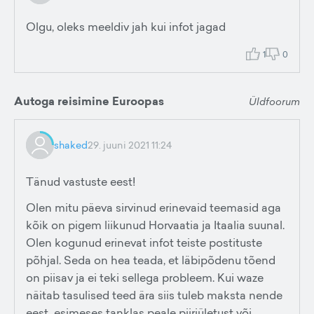
Olgu, oleks meeldiv jah kui infot jagad
1
0
Autoga reisimine Euroopas
Üldfoorum
shaked
29. juuni 2021 11:24
Tänud vastuste eest!
Olen mitu päeva sirvinud erinevaid teemasid aga
kõik on pigem liikunud Horvaatia ja Itaalia suunal.
Olen kogunud erinevat infot teiste postituste
põhjal. Seda on hea teada, et läbipõdenu tõend
on piisav ja ei teki sellega probleem. Kui waze
näitab tasulised teed ära siis tuleb maksta nende
eest esimeses tanklas peale piiriületust või