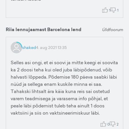
1
1
Riia lennujaamast Barcelona lend
Üldfoorum
shaked
4. aug 2021 13:35
Selles asi ongi, et ei soovi ja mitte keegi ei soovita
ka 2 doosi teha kui oled juba läbipõdenud, võib
halvasti lõppeda. Põdemise 180 päeva saabki läbi
nüüd ja sellega enam kuskile minna ei saa.
Tahakski lihtsalt ära käia kuna reis sai ostetud
varem teadmisega ja varasema info põhjal, et
peale läbi põdemist tuleb teha ainult 1 doos
vaktsiini ja siis on vaktsineerimiskuur läbi.
0
2