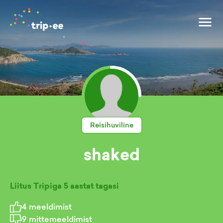
Reisihuviline
shaked
Liitus Tripiga
5 aastat tagasi
4
meeldimist
9
mittemeeldimist