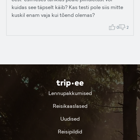
kuidas see täpselt käib? Kas testi pole siis mitte
kuskil enam vaja kui tõend olemas?
0
2
Lennupakkumised
Reisikaaslased
Uudised
Reisipildid