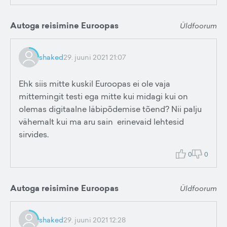
Autoga reisimine Euroopas
Üldfoorum
shaked
29. juuni 2021 21:07
Ehk siis mitte kuskil Euroopas ei ole vaja
mittemingit testi ega mitte kui midagi kui on
olemas digitaalne läbipõdemise tõend? Nii palju
vähemalt kui ma aru sain erinevaid lehtesid
sirvides.
0
0
Autoga reisimine Euroopas
Üldfoorum
shaked
29. juuni 2021 12:28