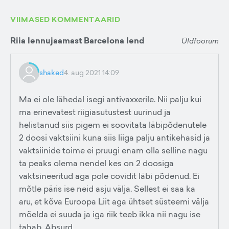
VIIMASED KOMMENTAARID
Riia lennujaamast Barcelona lend
Üldfoorum
shaked
4. aug 2021 14:09
Ma ei ole lähedal isegi antivaxxerile. Nii palju kui
ma erinevatest riigiasutustest uurinud ja
helistanud siis pigem ei soovitata läbipõdenutele
2 doosi vaktsiini kuna siis liiga palju antikehasid ja
vaktsiinide toime ei pruugi enam olla selline nagu
ta peaks olema nendel kes on 2 doosiga
vaktsineeritud aga pole covidit läbi põdenud. Ei
mõtle päris ise neid asju välja. Sellest ei saa ka
aru, et kõva Euroopa Liit aga ühtset süsteemi välja
mõelda ei suuda ja iga riik teeb ikka nii nagu ise
tahab. Absurd