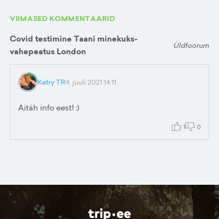
VIIMASED KOMMENTAARID
Covid testimine Taani minekuks-
Üldfoorum
vahepeatus London
Ketry TR
4. juuli 2021 14:11
Aitäh info eest! :)
1
0