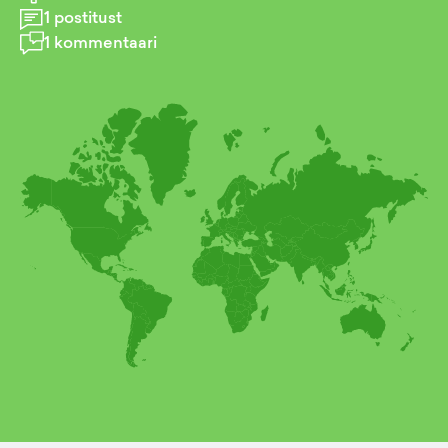
1
postitust
1
kommentaari