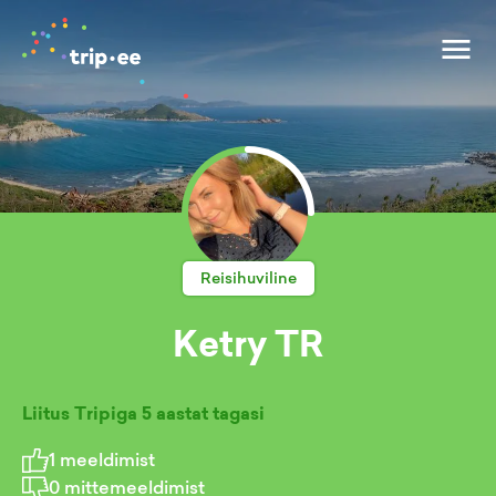
Reisihuviline
Ketry TR
Liitus Tripiga
5 aastat tagasi
1
meeldimist
0
mittemeeldimist