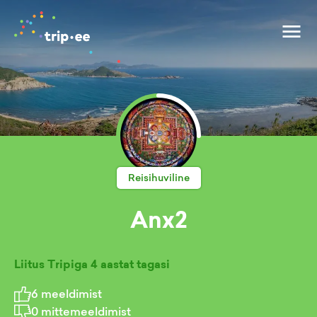
Reisihuviline
Anx2
Liitus Tripiga
4 aastat tagasi
6
meeldimist
0
mittemeeldimist