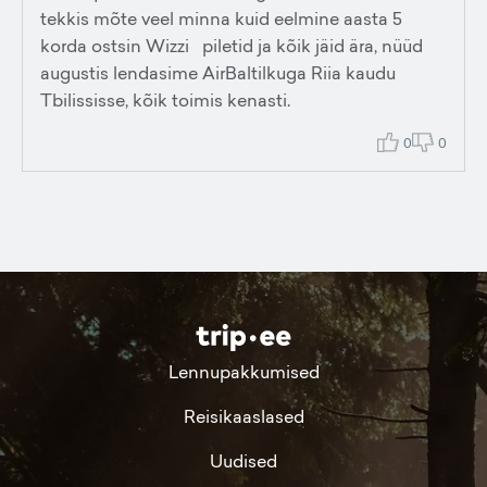
tekkis mõte veel minna kuid eelmine aasta 5
korda ostsin Wizzi piletid ja kõik jäid ära, nüüd
augustis lendasime AirBaltilkuga Riia kaudu
Tbilississe, kõik toimis kenasti.
0
0
Lennupakkumised
Reisikaaslased
Uudised