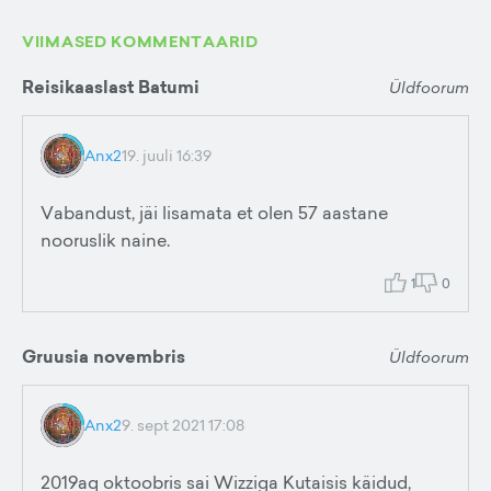
VIIMASED KOMMENTAARID
Reisikaaslast Batumi
Üldfoorum
Anx2
19. juuli 16:39
Vabandust, jäi lisamata et olen 57 aastane
nooruslik naine.
1
0
Gruusia novembris
Üldfoorum
Anx2
9. sept 2021 17:08
2019aq oktoobris sai Wizziga Kutaisis käidud,