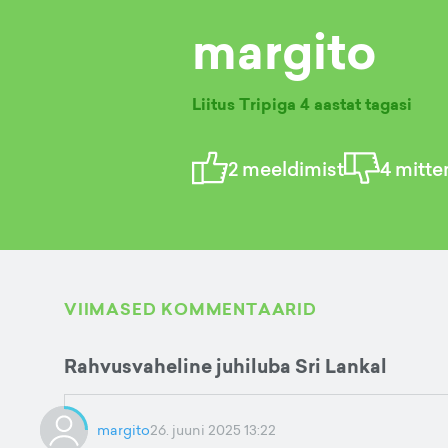
margito
Liitus Tripiga
4 aastat tagasi
2
meeldimist
4
mitte
VIIMASED KOMMENTAARID
Rahvusvaheline juhiluba Sri Lankal
margito
26. juuni 2025 13:22