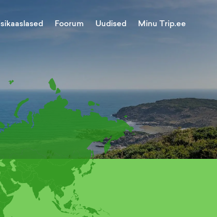
Minu Trip.ee
isikaaslased
Foorum
Uudised