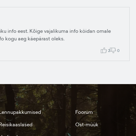
liku info eest. Kõige vajalikuma info köidan omale
nfo kogu aeg käepärast oleks.
2
0
Lennupakkumised
Foorum
Reisikaaslased
Ost-müük