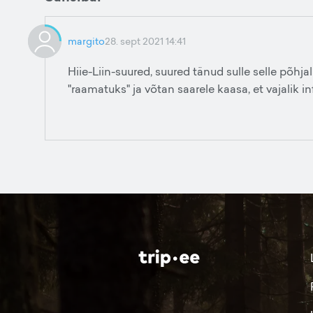
margito
28. sept 2021 14:41
Hiie-Liin-suured, suured tänud sulle selle põhja
"raamatuks" ja võtan saarele kaasa, et vajalik i