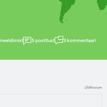
meeldimist
5
postitust
3
kommentaari
Üldfoorum