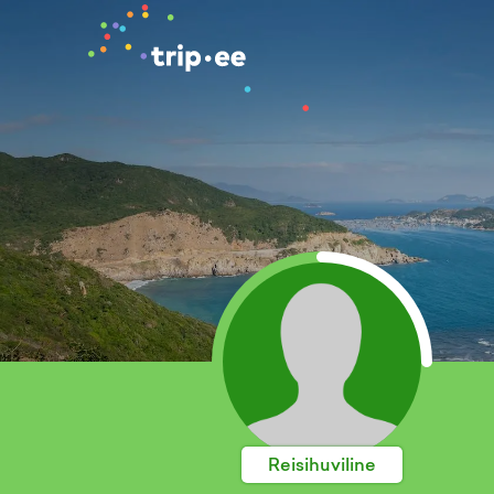
Reisihuviline