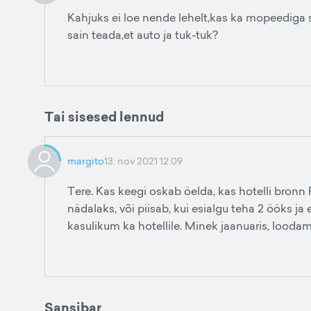
Kahjuks ei loe nende lehelt,kas ka mopeediga 
sain teada,et auto ja tuk-tuk?
Tai sisesed lennud
margito
13. nov 2021 12:09
Tere. Kas keegi oskab öelda, kas hotelli bron
nädalaks, või piisab, kui esialgu teha 2 ööks j
kasulikum ka hotellile. Minek jaanuaris, loodame, 
Sansibar