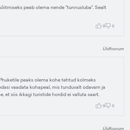
sõitmiseks peab olema nende "tunnusluba". Sealt
0
0
Üldfoorum
n Phuketile peaks olema kohe tehtud kolmeks
a edasi vaadata kohapeal, mis tunduvalt odavam ja
et siis ikkagi turistide hordid ei valluta saart.
0
0
Üldfoorum