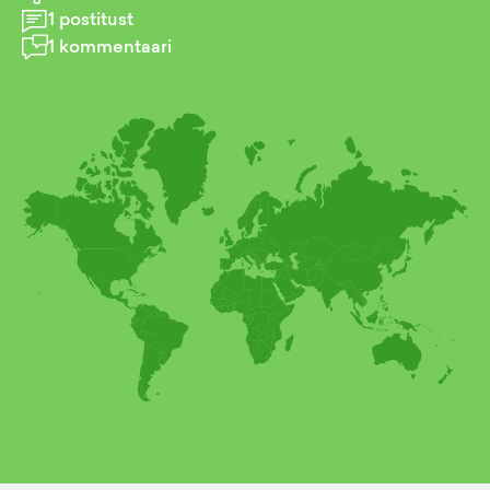
1
postitust
1
kommentaari