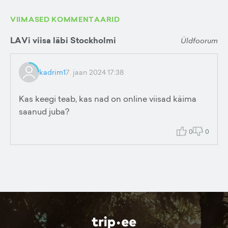
VIIMASED KOMMENTAARID
LAVi viisa läbi Stockholmi
Üldfoorum
kadrim1
7. jaan 2024 17:38
Kas keegi teab, kas nad on online viisad käima
saanud juba?
0
0