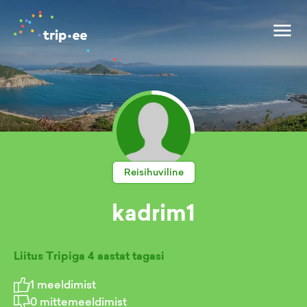
Reisihuviline
kadrim1
Liitus Tripiga
4 aastat tagasi
1
meeldimist
0
mittemeeldimist