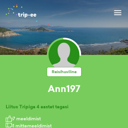
Reisihuviline
Ann197
Liitus Tripiga
4 aastat tagasi
7
meeldimist
1
mittemeeldimist