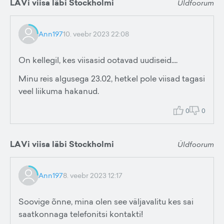
LAVi viisa läbi Stockholmi
Üldfoorum
Ann197
10. veebr 2023 22:08
On kellegil, kes viisasid ootavad uudiseid....
Minu reis algusega 23.02, hetkel pole viisad tagasi
veel liikuma hakanud.
0
0
LAVi viisa läbi Stockholmi
Üldfoorum
Ann197
8. veebr 2023 12:17
Soovige õnne, mina olen see väljavalitu kes sai
saatkonnaga telefonitsi kontakti!