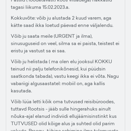
tagasi liikuma 15.02.2023.a.
Kokkuvõte: võib ju alustada 2 kuud varem, aga
kätte saad ikka loetud päevad enne väljalendu.
Võib ju saata meile (URGENT ja ilma),
sinusuguseid on veel, silma sa ei paista, teistest ei
eristu ja vastust sa ei saa.
Võib ju helistada ( ma olen elu jooksul KOKKU
teinud nii palju telefonikõnesid, kui püüdsin
saatkonda tabada), vastu keegi ikka ei võta. Nagu
vabariigi algusaastatel: mobiil on, aga kallis
kasutada.
Võib lüüa letti kõik oma tutvused reisibüroodes,
tuttavd Rootsis - jääb sulle hingerahuks ainult
nõuka-ajal elanud indiviidi ellujäämisinstinkt kus
TUTVUSED olid kõige alus ja suhted olid parim
valuuta. Praegu- tühine sebimine ilma tulemuseta.