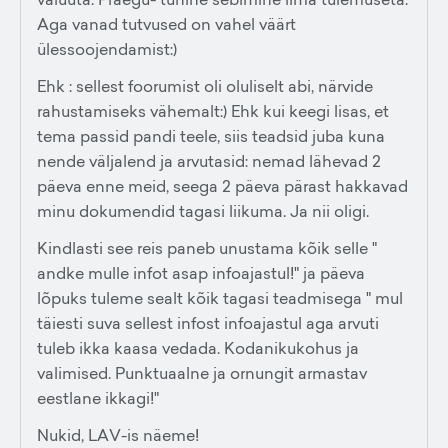
Aga vanad tutvused on vahel väärt
ülessoojendamist:)
Ehk : sellest foorumist oli oluliselt abi, närvide
rahustamiseks vähemalt:) Ehk kui keegi lisas, et
tema passid pandi teele, siis teadsid juba kuna
nende väljalend ja arvutasid: nemad lähevad 2
päeva enne meid, seega 2 päeva pärast hakkavad
minu dokumendid tagasi liikuma. Ja nii oligi.
Kindlasti see reis paneb unustama kõik selle "
andke mulle infot asap infoajastul!" ja päeva
lõpuks tuleme sealt kõik tagasi teadmisega " mul
täiesti suva sellest infost infoajastul aga arvuti
tuleb ikka kaasa vedada. Kodanikukohus ja
valimised. Punktuaalne ja ornungit armastav
eestlane ikkagi!"
Nukid, LAV-is näeme!