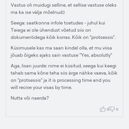
Vastus oli muidugi selline, et sellise vastuse oleks
ma ka ise välja mõelnud:)
Seega: saatkonna infole toetudes - juhul kui
Teiega ei ole ühendust võetud siis on
dokumentidega kõik korras. Kõik on "protsessis".
Küsimusele kas ma saan kindel olla, et mu viisa
jõuab õigeks ajaks sain vastuse "Yes, absolutly"
Aga, lisan juurde: nime ei küsitud, seega kui keegi
tahab sama kõne teha siis ärge nähke vaeva, kõik
on "protsessis" ja it is processing time and you
will recive your visas by time.
Nutta või naerda?
0
0