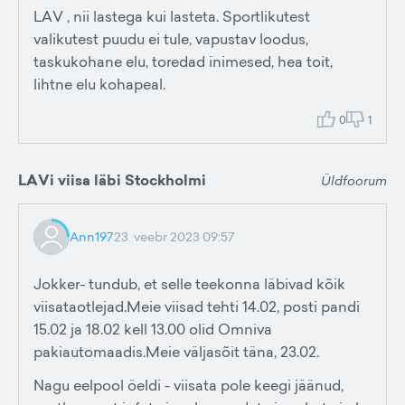
LAV , nii lastega kui lasteta. Sportlikutest
valikutest puudu ei tule, vapustav loodus,
taskukohane elu, toredad inimesed, hea toit,
lihtne elu kohapeal.
0
1
LAVi viisa läbi Stockholmi
Üldfoorum
Ann197
23. veebr 2023 09:57
Jokker- tundub, et selle teekonna läbivad kõik
viisataotlejad.Meie viisad tehti 14.02, posti pandi
15.02 ja 18.02 kell 13.00 olid Omniva
pakiautomaadis.Meie väljasõit täna, 23.02.
Nagu eelpool öeldi - viisata pole keegi jäänud,