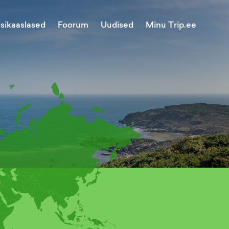
Minu Trip.ee
isikaaslased
Foorum
Uudised