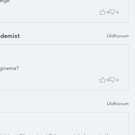
elge.
0
0
õdemist
Üldfoorum
lginema?
0
0
Üldfoorum