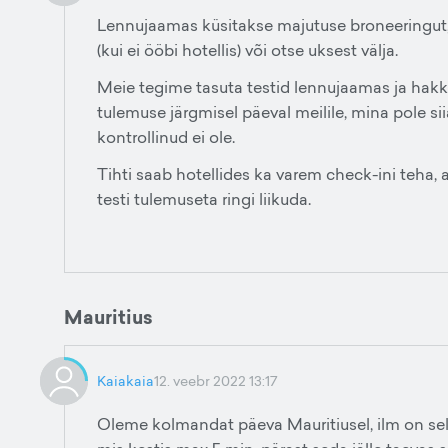
Lennujaamas küsitakse majutuse broneeringut, 
(kui ei ööbi hotellis) või otse uksest välja.
Meie tegime tasuta testid lennujaamas ja hakka
tulemuse järgmisel päeval meilile, mina pole s
kontrollinud ei ole.
Tihti saab hotellides ka varem check-ini teha
testi tulemuseta ringi liikuda.
Mauritius
Kaiakaia
12. veebr 2022 13:17
Oleme kolmandat päeva Mauritiusel, ilm on se