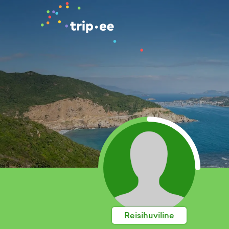
Reisihuviline