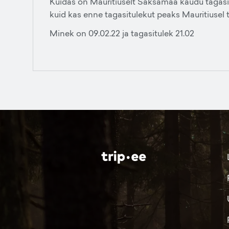
Kuidas on Mauritiuselt Saksamaa kaudu tagasi
kuid kas enne tagasitulekut peaks Mauritiuse
Minek on 09.02.22 ja tagasitulek 21.02