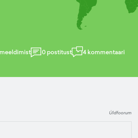
meeldimist
0
postitust
4
kommentaari
Üldfoorum