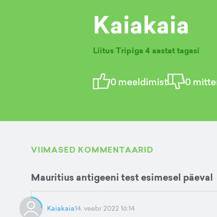
Kaiakaia
Liitus Tripiga
4 aastat tagasi
0
meeldimist
0
mitte
VIIMASED KOMMENTAARID
Mauritius antigeeni test esimesel päeval
Kaiakaia
14. veebr 2022 16:14