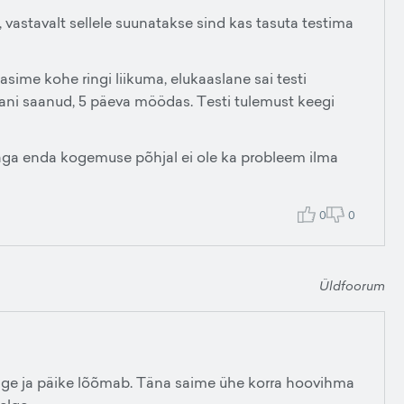
vastavalt sellele suunatakse sind kas tasuta testima
sime kohe ringi liikuma, elukaaslane sai testi
iiani saanud, 5 päeva möödas. Testi tulemust keegi
, aga enda kogemuse põhjal ei ole ka probleem ilma
0
0
Üldfoorum
lge ja päike lõõmab. Täna saime ühe korra hoovihma