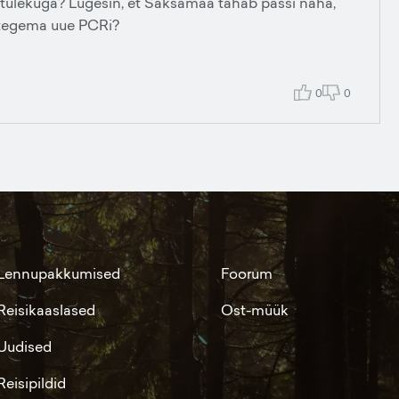
tulekuga? Lugesin, et Saksamaa tahab passi näha,
l tegema uue PCRi?
0
0
Lennupakkumised
Foorum
Reisikaaslased
Ost-müük
Uudised
Reisipildid