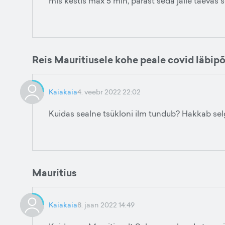
mis kestis max 5 min, pärast seda jälle taevas s
Reis Mauritiusele kohe peale covid läbip
Kaiakaia
4. veebr 2022 22:02
Kuidas sealne tsükloni ilm tundub? Hakkab se
Mauritius
Kaiakaia
8. jaan 2022 14:49