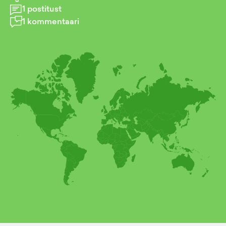
1
postitust
1
kommentaari