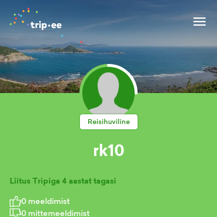
Reisihuviline
rk10
Liitus Tripiga
4 aastat tagasi
0
meeldimist
0
mittemeeldimist