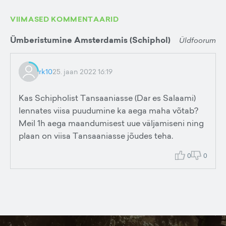
VIIMASED KOMMENTAARID
Ümberistumine Amsterdamis (Schiphol)
Üldfoorum
rk10
25. jaan 2022 16:19
Kas Schipholist Tansaaniasse (Dar es Salaami)
lennates viisa puudumine ka aega maha võtab?
Meil 1h aega maandumisest uue väljamiseni ning
plaan on viisa Tansaaniasse jõudes teha.
0
0