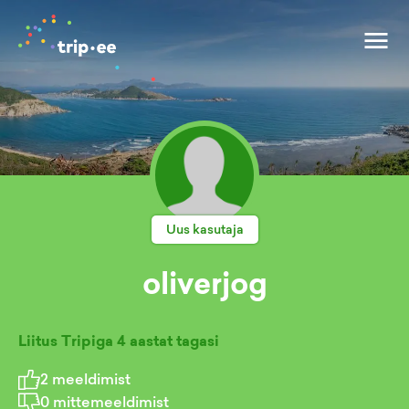
Uus kasutaja
oliverjog
Liitus Tripiga
4 aastat tagasi
2
meeldimist
0
mittemeeldimist