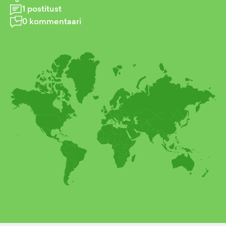
1
postitust
0
kommentaari