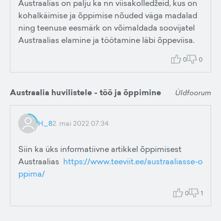
Austraalias on palju ka nn viisakolledžeid, kus on
kohalkäimise ja õppimise nõuded väga madalad
ning teenuse eesmärk on võimaldada soovijatel
Austraalias elamine ja töötamine läbi õppeviisa.
0
0
Austraalia huvilistele - töö ja õppimine
Üldfoorum
H_8
2. mai 2022 07:34
Siin ka üks informatiivne artikkel õppimisest
Austraalias
https://www.teeviit.ee/austraaliasse-o
ppima/
0
1