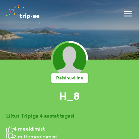
Reisihuviline
H_8
Liitus Tripiga
4 aastat tagasi
4
meeldimist
2
mittemeeldimist