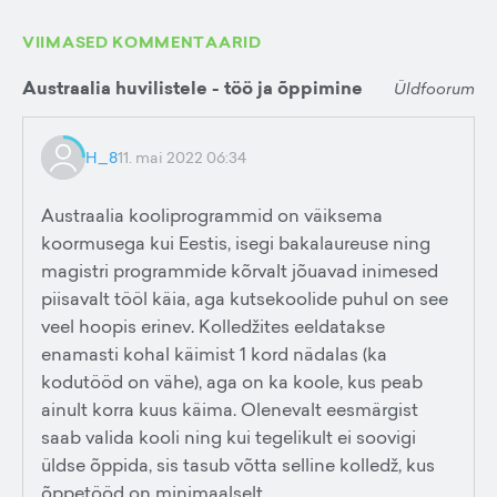
VIIMASED KOMMENTAARID
Austraalia huvilistele - töö ja õppimine
Üldfoorum
H_8
11. mai 2022 06:34
Austraalia kooliprogrammid on väiksema
koormusega kui Eestis, isegi bakalaureuse ning
magistri programmide kõrvalt jõuavad inimesed
piisavalt tööl käia, aga kutsekoolide puhul on see
veel hoopis erinev. Kolledžites eeldatakse
enamasti kohal käimist 1 kord nädalas (ka
kodutööd on vähe), aga on ka koole, kus peab
ainult korra kuus käima. Olenevalt eesmärgist
saab valida kooli ning kui tegelikult ei soovigi
üldse õppida, sis tasub võtta selline kolledž, kus
õppetööd on minimaalselt.