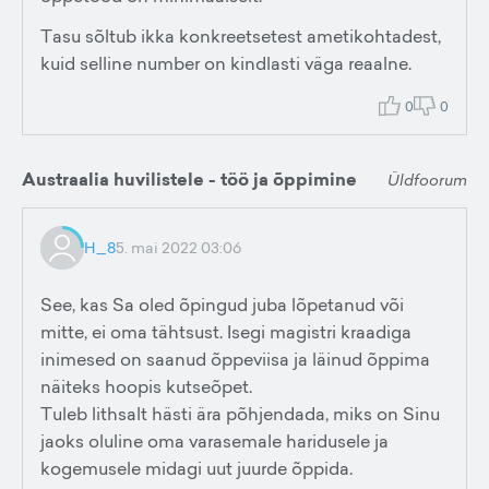
Tasu sõltub ikka konkreetsetest ametikohtadest,
kuid selline number on kindlasti väga reaalne.
0
0
Austraalia huvilistele - töö ja õppimine
Üldfoorum
H_8
5. mai 2022 03:06
See, kas Sa oled õpingud juba lõpetanud või
mitte, ei oma tähtsust. Isegi magistri kraadiga
inimesed on saanud õppeviisa ja läinud õppima
näiteks hoopis kutseõpet.
Tuleb lithsalt hästi ära põhjendada, miks on Sinu
jaoks oluline oma varasemale haridusele ja
kogemusele midagi uut juurde õppida.