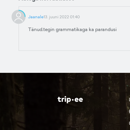
Jaanale
13. juuni 2022 01:40
Tänud.tegin grammatikaga ka parandusi