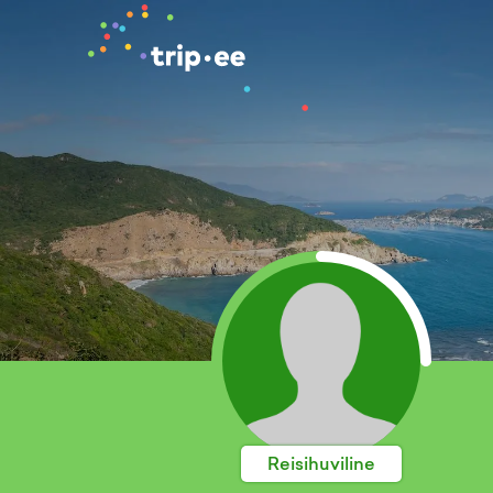
Reisihuviline