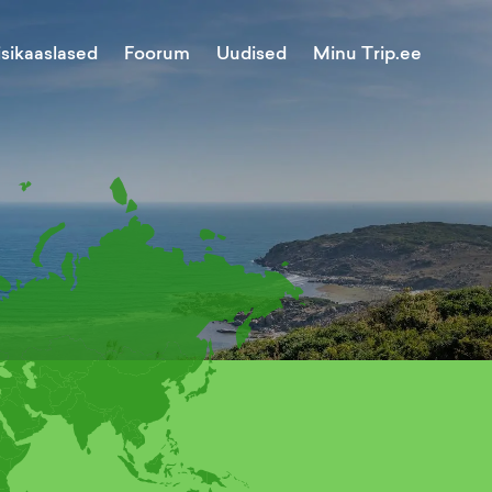
Minu Trip.ee
isikaaslased
Foorum
Uudised