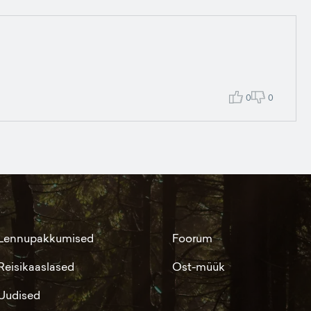
0
0
Lennupakkumised
Foorum
Reisikaaslased
Ost-müük
Uudised