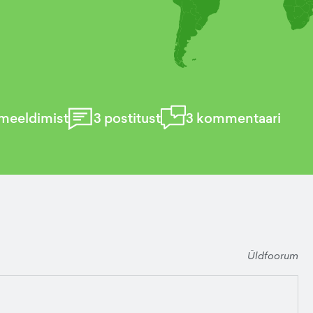
meeldimist
3
postitust
3
kommentaari
Üldfoorum