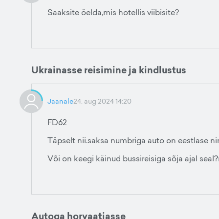
Saaksite öelda,mis hotellis viibisite?
Ukrainasse reisimine ja kindlustus
Jaanale
24. aug 2024 14:20
FD62
Täpselt nii.saksa numbriga auto on eestlase ni
Või on keegi käinud bussireisiga sõja ajal sea
Autoga horvaatiasse