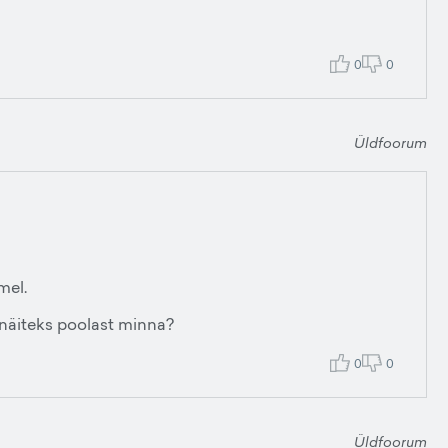
0
0
Üldfoorum
mel.
l?näiteks poolast minna?
0
0
Üldfoorum