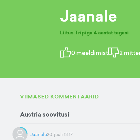
Jaanale
Liitus Tripiga
4 aastat tagasi
0
meeldimist
2
mitte
VIIMASED KOMMENTAARID
Austria soovitusi
Jaanale
20. juuli 13:17