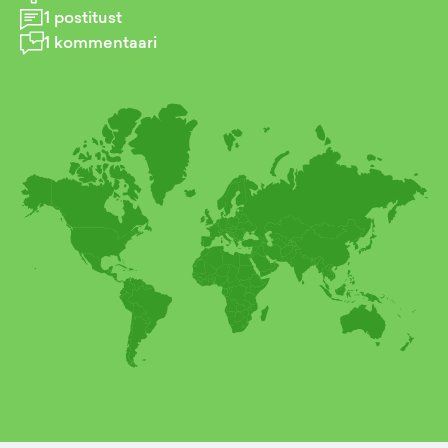
1
postitust
1
kommentaari