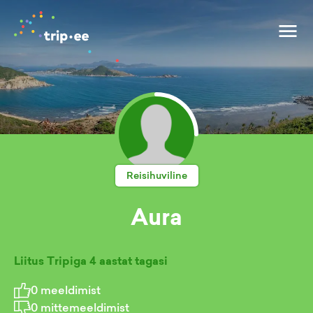
Reisihuviline
Aura
Liitus Tripiga
4 aastat tagasi
0
meeldimist
0
mittemeeldimist