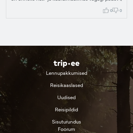
0
0
Lennupakkumised
Reisikaaslased
Uudised
Reisipildid
Sisuturundus
Foorum