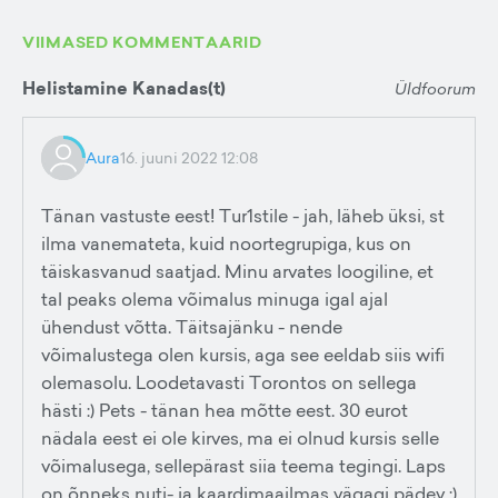
VIIMASED KOMMENTAARID
Helistamine Kanadas(t)
Üldfoorum
Aura
16. juuni 2022 12:08
Tänan vastuste eest! Tur1stile - jah, läheb üksi, st
ilma vanemateta, kuid noortegrupiga, kus on
täiskasvanud saatjad. Minu arvates loogiline, et
tal peaks olema võimalus minuga igal ajal
ühendust võtta. Täitsajänku - nende
võimalustega olen kursis, aga see eeldab siis wifi
olemasolu. Loodetavasti Torontos on sellega
hästi :) Pets - tänan hea mõtte eest. 30 eurot
nädala eest ei ole kirves, ma ei olnud kursis selle
võimalusega, sellepärast siia teema tegingi. Laps
on õnneks nuti- ja kaardimaailmas vägagi pädev :)