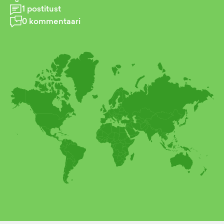
1
postitust
0
kommentaari