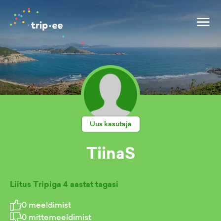
Uus kasutaja
TiinaS
Liitus Tripiga
4 aastat tagasi
0
meeldimist
0
mittemeeldimist