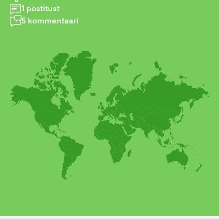
1
postitust
5
kommentaari