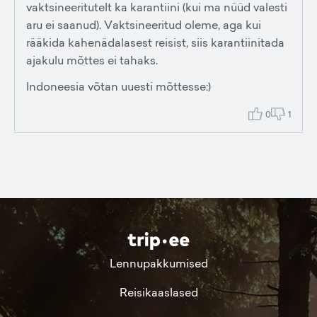
vaktsineeritutelt ka karantiini (kui ma nüüd valesti
aru ei saanud). Vaktsineeritud oleme, aga kui
rääkida kahenädalasest reisist, siis karantiinitada
ajakulu mõttes ei tahaks.
Indoneesia võtan uuesti mõttesse:)
0
1
Lennupakkumised
Reisikaaslased