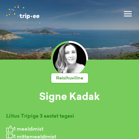
Reisihuviline
Signe Kadak
Liitus Tripiga
3 aastat tagasi
1
meeldimist
1
mittemeeldimist