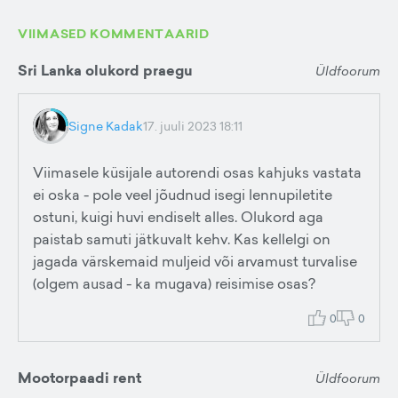
VIIMASED KOMMENTAARID
Sri Lanka olukord praegu
Üldfoorum
Signe Kadak
17. juuli 2023 18:11
Viimasele küsijale autorendi osas kahjuks vastata
ei oska - pole veel jõudnud isegi lennupiletite
ostuni, kuigi huvi endiselt alles. Olukord aga
paistab samuti jätkuvalt kehv. Kas kellelgi on
jagada värskemaid muljeid või arvamust turvalise
(olgem ausad - ka mugava) reisimise osas?
0
0
Mootorpaadi rent
Üldfoorum