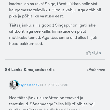
Isadora, ah sa raks! Selge, tõesti lükkan selle vist
kaugemasse tulevikku. Hirmus kahju! Aga aitäh nii
pika ja põhjaliku vastuse eest.
Täitsajänku, all is good :) Singapur on igati lahe
sihtkoht, aga see kallis hinnatase on pisut
mõtlikuks teinud. Aga tõsi, sinna olid alles hiljuti
head pakkumised.
1
0
Sri Lanka & majanduskriis
Üldfoorum
Signe Kadak
10. aug 2022 14:30
Hea täitsajänku, su mõtted on teravad ja
teretulnud. Sõnapaariga "alles hiljuti" vihjasingi