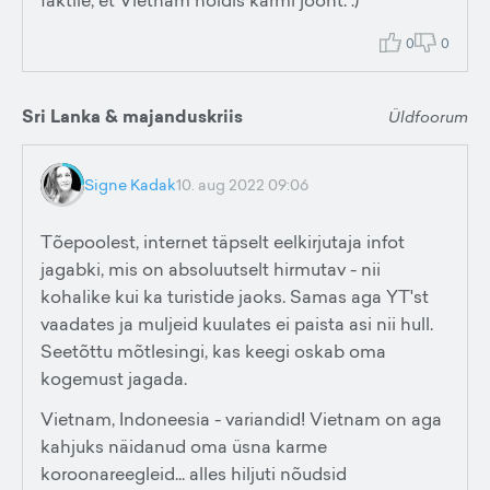
faktile, et Vietnam hoidis karmi joont. :)
0
0
Sri Lanka & majanduskriis
Üldfoorum
Signe Kadak
10. aug 2022 09:06
Tõepoolest, internet täpselt eelkirjutaja infot
jagabki, mis on absoluutselt hirmutav - nii
kohalike kui ka turistide jaoks. Samas aga YT'st
vaadates ja muljeid kuulates ei paista asi nii hull.
Seetõttu mõtlesingi, kas keegi oskab oma
kogemust jagada.
Vietnam, Indoneesia - variandid! Vietnam on aga
kahjuks näidanud oma üsna karme
koroonareegleid... alles hiljuti nõudsid