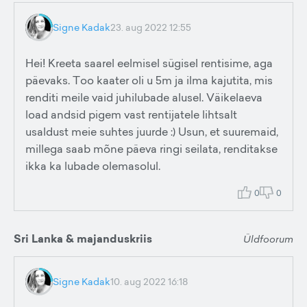
Signe Kadak
23. aug 2022 12:55
Hei! Kreeta saarel eelmisel sügisel rentisime, aga
päevaks. Too kaater oli u 5m ja ilma kajutita, mis
renditi meile vaid juhilubade alusel. Väikelaeva
load andsid pigem vast rentijatele lihtsalt
usaldust meie suhtes juurde :) Usun, et suuremaid,
millega saab mõne päeva ringi seilata, renditakse
ikka ka lubade olemasolul.
0
0
Sri Lanka & majanduskriis
Üldfoorum
Signe Kadak
10. aug 2022 16:18