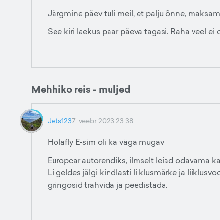
Järgmine päev tuli meil, et palju õnne, maksam
See kiri laekus paar päeva tagasi. Raha veel ei
Mehhiko reis - muljed
Jets123
7. veebr 2023 23:38
Holafly E-sim oli ka väga mugav
Europcar autorendiks, ilmselt leiad odavama ka
Liigeldes jälgi kindlasti liiklusmärke ja liiklu
gringosid trahvida ja peedistada.