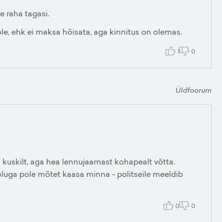
e raha tagasi.
 ole, ehk ei maksa hõisata, aga kinnitus on olemas.
1
0
Üldfoorum
 kuskilt, aga hea lennujaamast kohapealt võtta.
svooluga pole mõtet kaasa minna - politseile meeldib
0
0