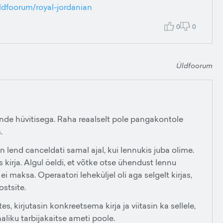
uldfoorum/royal-jordanian
0
0
Üldfoorum
nde hüvitisega. Raha reaalselt pole pangakontole
.
n lend canceldati samal ajal, kui lennukis juba olime.
s kirja. Algul öeldi, et võtke otse ühendust lennu
maksa. Operaatori leheküljel oli aga selgelt kirjas,
ostsite.
 kirjutasin konkreetsema kirja ja viitasin ka sellele,
haliku tarbijakaitse ameti poole.