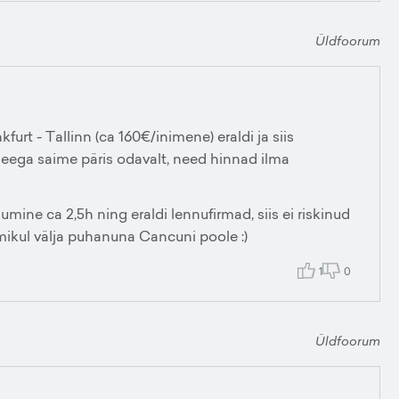
Üldfoorum
furt - Tallinn (ca 160€/inimene) eraldi ja siis
seega saime päris odavalt, need hinnad ilma
ine ca 2,5h ning eraldi lennufirmad, siis ei riskinud
mikul välja puhanuna Cancuni poole :)
1
0
Üldfoorum