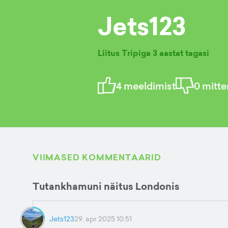
Jets123
Liitus Tripiga
3 aastat tagasi
4
meeldimist
0
mitte
VIIMASED KOMMENTAARID
Tutankhamuni näitus Londonis
Jets123
29. apr 2025 10:51