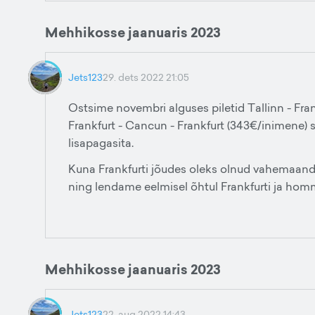
Mehhikosse jaanuaris 2023
Jets123
29. dets 2022 21:05
Ostsime novembri alguses piletid Tallinn - Frank
Frankfurt - Cancun - Frankfurt (343€/inimene) 
lisapagasita.
Kuna Frankfurti jõudes oleks olnud vahemaandum
ning lendame eelmisel õhtul Frankfurti ja hom
Mehhikosse jaanuaris 2023
Jets123
22. aug 2022 14:43