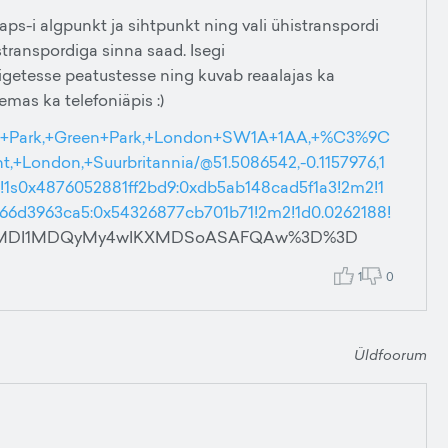
aps-i algpunkt ja sihtpunkt ning vali ühistranspordi
istranspordiga sinna saad. Isegi
igetesse peatustesse ning kuvab reaalajas ka
mas ka telefoniäpis :)
en+Park,+Green+Park,+London+SW1A+1AA,+%C3%9C
,+London,+Suurbritannia/@51.5086542,-0.1157976,1
!1s0x4876052881ff2bd9:0xdb5ab148cad5f1a3!2m2!1
966d3963ca5:0x54326877cb701b71!2m2!1d0.0262188!
yMDI1MDQyMy4wIKXMDSoASAFQAw%3D%3D
1
0
Üldfoorum