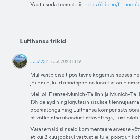
Vaata seda teemat siit
https://trip.ee/foorum/
Lufthansa trikid
Jets123
11. sept 2023 18:19
Mul vastpidiselt positiivne kogemus seoses ne
jõudnud, kuid nendepoolne kinnitus on olemas
Meil oli Firenze-Munich-Tallinn ja Munich-Talli
13h delayd ning kirjutasin sisuliselt lennujaama
operaatoriga ning Lufthansa kompensatsiooni ei 
et võtke otse ühendust ettevõttega, kust pileti 
Varasemaid siinseid kommentaare arvesse võttes,
et kui 2 kuu jooksul vastust ei tule, pöördun ko