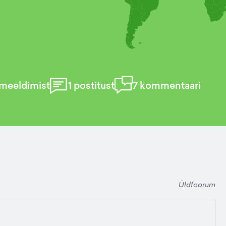
meeldimist
1
postitust
7
kommentaari
Üldfoorum