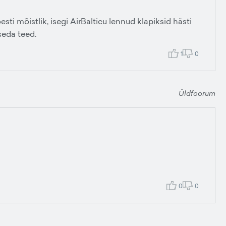
 mõistlik, isegi AirBalticu lennud klapiksid hästi
seda teed.
1
0
Üldfoorum
0
0