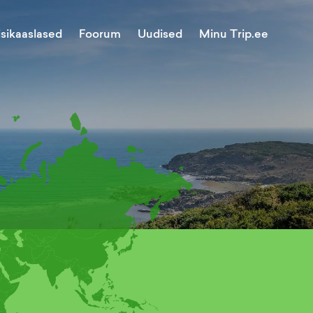
Minu Trip.ee
isikaaslased
Foorum
Uudised