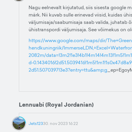
Nagu eelnevalt kirjutatud, siis sisesta google m
märk. Nii kuvab sulle erinevad viisid, kuidas üh
väljumisaja/saabumisaja saab valida, juhatab õ
ühistranspordi väljumisaja. See võimekus on ole
https://www.google.com/maps/dir/The+Gre
hendkuningriik/ImmerseLDN,+Excel+Waterfront
2082m/data=!3m2!1e3!4b1!4m14!4m13!1m5!1m1
d-0.1434016!2d51.5039416!1m5!1m1!1s0x47d8a
2d51.5070397!3e3?entry=ttu&amp;g
_ep=Ego
Lennuabi (Royal Jordanian)
Jets123
30. nov 2023 16:22