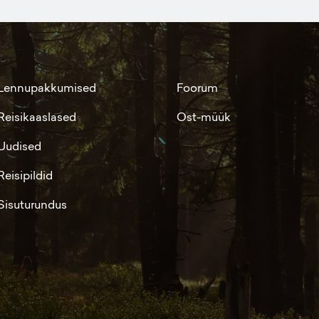
Lennupakkumised
Foorum
Reisikaaslased
Ost-müük
Uudised
Reisipildid
Sisuturundus