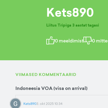
Kets890
Liitus Tripiga
3 aastat tagasi
0
meeldimist
0
mitte
VIIMASED KOMMENTAARID
Indoneesia VOA (visa on arrival)
Kets890
3. okt 2025 10:34