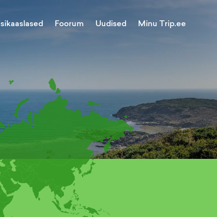
Minu Trip.ee
isikaaslased
Foorum
Uudised