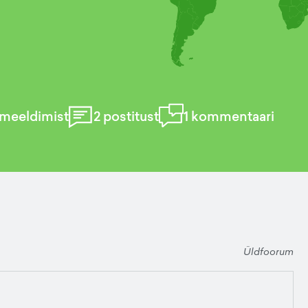
meeldimist
2
postitust
1
kommentaari
Üldfoorum