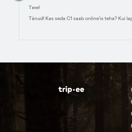
Tere!
Tänud! Kas seda C1 saab online'is teha? Kui lap