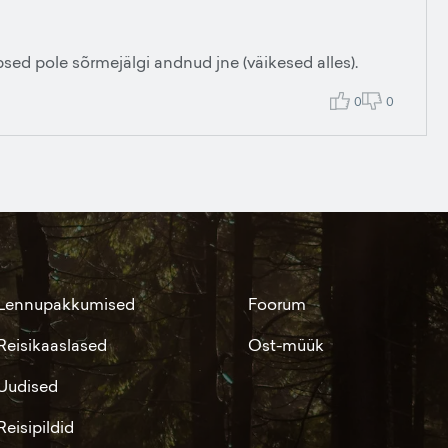
sed pole sõrmejälgi andnud jne (väikesed alles).
0
0
Lennupakkumised
Foorum
Reisikaaslased
Ost-müük
Uudised
Reisipildid