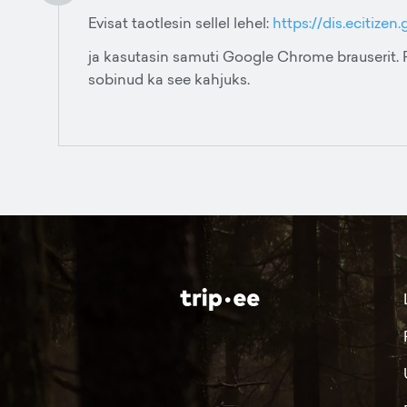
Evisat taotlesin sellel lehel:
https://dis.ecitizen.
ja kasutasin samuti Google Chrome brauserit. P
sobinud ka see kahjuks.