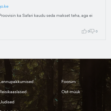
go.ke
roovisin ka Safari kaudu seda makset teha, aga ei
0
0
Lennupakkumised
Foorum
Reisikaaslased
Ost-müük
Uudised