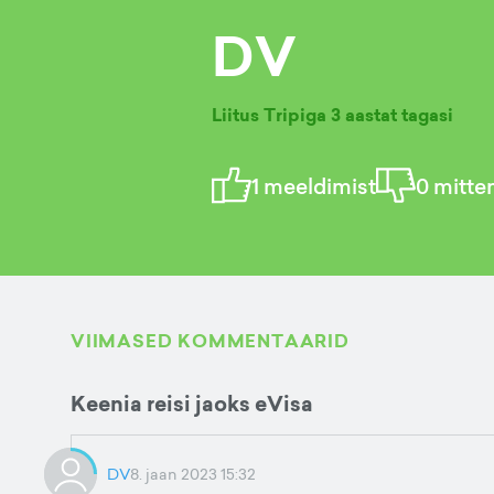
DV
Liitus Tripiga
3 aastat tagasi
1
meeldimist
0
mitte
VIIMASED KOMMENTAARID
Keenia reisi jaoks eVisa
DV
8. jaan 2023 15:32