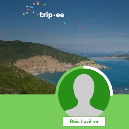
Reisihuviline