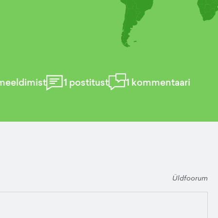
meeldimist
1
postitust
1
kommentaari
Üldfoorum