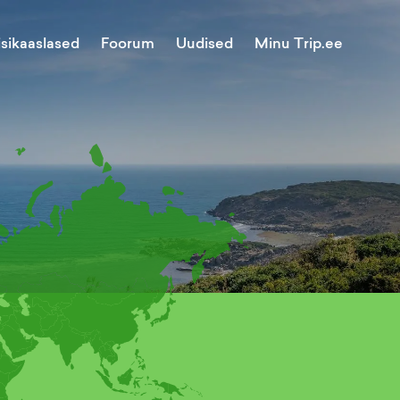
Minu Trip.ee
isikaaslased
Foorum
Uudised