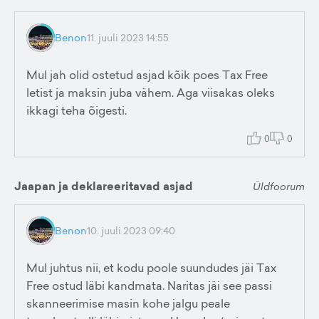
Benon
11. juuli 2023 14:55
Mul jah olid ostetud asjad kõik poes Tax Free
letist ja maksin juba vähem. Aga viisakas oleks
ikkagi teha õigesti.
0
0
Jaapan ja deklareeritavad asjad
Üldfoorum
Benon
10. juuli 2023 09:40
Mul juhtus nii, et kodu poole suundudes jäi Tax
Free ostud läbi kandmata. Naritas jäi see passi
skanneerimise masin kohe jalgu peale