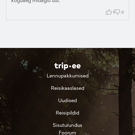
koguaeg midagiu uut.
1
0
Lennupakkumised
Reisikaaslased
Uudised
Reisipildid
Sisuturundus
Foorum