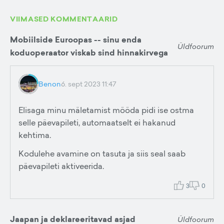
VIIMASED KOMMENTAARID
Mobiilside Euroopas -- sinu enda
Üldfoorum
koduoperaator viskab sind hinnakirvega
Benon
6. sept 2023 11:47
Elisaga minu mäletamist mööda pidi ise ostma
selle päevapileti, automaatselt ei hakanud
kehtima.
Kodulehe avamine on tasuta ja siis seal saab
päevapileti aktiveerida.
3
0
Jaapan ja deklareeritavad asjad
Üldfoorum