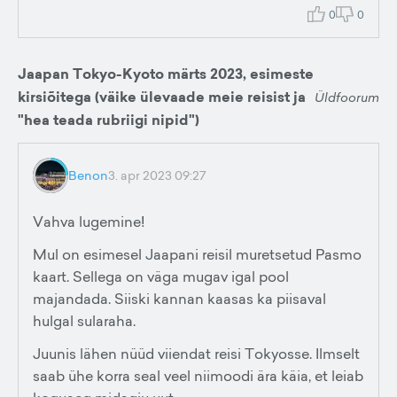
0
0
Jaapan Tokyo-Kyoto märts 2023, esimeste
kirsiõitega (väike ülevaade meie reisist ja
Üldfoorum
"hea teada rubriigi nipid")
Benon
3. apr 2023 09:27
Vahva lugemine!
Mul on esimesel Jaapani reisil muretsetud Pasmo
kaart. Sellega on väga mugav igal pool
majandada. Siiski kannan kaasas ka piisaval
hulgal sularaha.
Juunis lähen nüüd viiendat reisi Tokyosse. Ilmselt
saab ühe korra seal veel niimoodi ära käia, et leiab