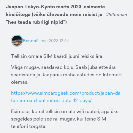
Jaapan Tokyo-Kyoto märts 2023, esimeste
kirsiõitega (väike ülevaade meie reisist ja
Üldfoorum
"hea teada rubriigi nipid")
Benon
5. mai 2023 12:44
Tellisin omale SIM kaardi juuni reisiks ära.
Väga mugav, saadavad koju. Saab juba ette ära
seadistada ja Jaapanis maha astudes on Internett
olemas.
https://www.simcardgeek.com/product/japan-da
ta-sim-card-unlimited-data-12-days/
Esimesel korral tellisin omale wifi ruuteri, aga üksi
seigeldes pole see nii mugav, kui teine SIM
telefoni torgata.