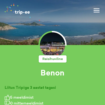
Reisihuviline
Benon
Liitus Tripiga
3 aastat tagasi
5
meeldimist
0
mittemeeldimist