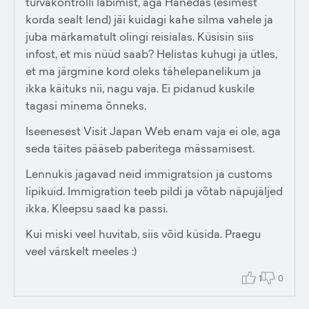
turvakontrolli läbimist, aga Hanedas (esimest
korda sealt lend) jäi kuidagi kahe silma vahele ja
juba märkamatult olingi reisialas. Küsisin siis
infost, et mis nüüd saab? Helistas kuhugi ja ütles,
et ma järgmine kord oleks tähelepanelikum ja
ikka käituks nii, nagu vaja. Ei pidanud kuskile
tagasi minema õnneks.
Iseenesest Visit Japan Web enam vaja ei ole, aga
seda täites pääseb paberitega mässamisest.
Lennukis jagavad neid immigratsion ja customs
lipikuid. Immigration teeb pildi ja võtab näpujäljed
ikka. Kleepsu saad ka passi.
Kui miski veel huvitab, siis võid küsida. Praegu
veel värskelt meeles :)
1
0