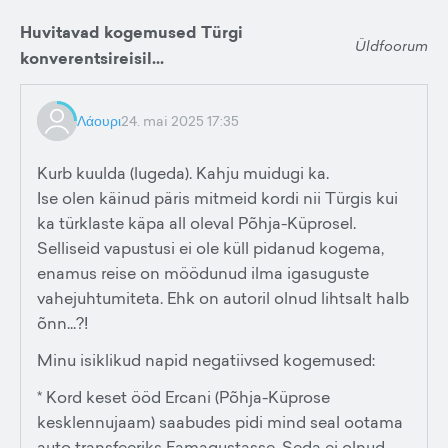
Huvitavad kogemused Türgi
Üldfoorum
konverentsireisil...
Λάουρι
24. mai 2025 17:35
Kurb kuulda (lugeda). Kahju muidugi ka.
Ise olen käinud päris mitmeid kordi nii Türgis kui
ka türklaste käpa all oleval Põhja-Küprosel.
Selliseid vapustusi ei ole küll pidanud kogema,
enamus reise on möödunud ilma igasuguste
vahejuhtumiteta. Ehk on autoril olnud lihtsalt halb
õnn...?!
Minu isiklikud napid negatiivsed kogemused:
* Kord keset ööd Ercani (Põhja-Küprose
kesklennujaam) saabudes pidi mind seal ootama
auto transfeeriks Famagustasse. Seda ei olnud