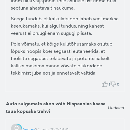
loom üksi väljapoole tolle asutuse ust rihma otsa
seotuna ahastavalt haukuma.
Seega tundub, et kalkulatsioon läheb veel märksa
keerukamaks, kui algul tundus, ning kahest
veerust ei pruugi enam sugugi piisata.
Pole võimatu, et kõige kulutõhusamaks osutub
lõpuks hoopis koer aegsasti eutaneerida, et
taoliste segadust tekitavate ja potentsiaalselt
kalliks maksma minna võivate olukordade
tekkimist juba eos ja ennetavalt vältida.
1
0
Auto sulgemata aken võib Hispaanias kaasa
Uudised
tuua kopsaka trahvi
Λάουρι
24. mai 2025 18:41