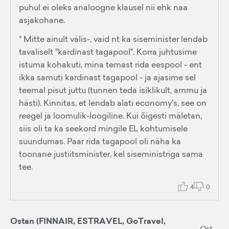
puhul ei oleks analoogne klausel nii ehk naa
asjakohane.
* Mitte ainult välis-, vaid nt ka siseminister lendab
tavaliselt "kardinast tagapool". Korra juhtusime
istuma kohakuti, mina temast rida eespool - ent
ikka samuti kardinast tagapool - ja ajasime sel
teemal pisut juttu (tunnen teda isiklikult, ammu ja
hästi). Kinnitas, et lendab alati economy's, see on
reegel ja loomulik-loogiline. Kui õigesti mäletan,
siis oli ta ka seekord mingile EL kohtumisele
suundumas. Paar rida tagapool oli näha ka
toonane justiitsminister, kel siseministriga sama
tee.
4
0
Ostan (FINNAIR, ESTRAVEL, GoTravel,
Ost-