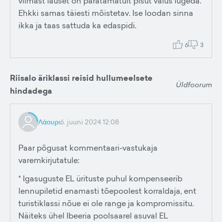
viimast lauset on paratamatult pisut valus lugeda.
Ehkki samas täiesti mõistetav. Ise loodan sinna
ikka ja taas sattuda ka edaspidi.
6
3
Riisalo äriklassi reisid hullumeelsete
Üldfoorum
hindadega
Λάουρι
6. juuni 2024 12:08
Paar põgusat kommentaari-vastukaja
varemkirjutatule:
* Igasuguste EL ürituste puhul kompenseerib
lennupiletid enamasti tõepoolest korraldaja, ent
turistiklassi nõue ei ole range ja kompromissitu.
Näiteks ühel Ibeeria poolsaarel asuval EL