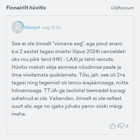
Finnairilt hüvitis
Üldfoorum
Λάουρι
4. aug 13:26
See ei ole ilmselt "viimane aeg", aga pisut enam
kui 2 aastat tagasi (märtsi lõpus 2024) canceldati
üks mu pikk lend (HKI - LAX) ja tehti reroute.
Hüvitis maksti välja esimese nõudmise peale ja
ilma viivitamata-puiklemata. Tõsi, jah, see oli 2+a
tagasi ning tegemist oli lennu ärajäämisega, mitte
hilinemisega. TTJA-ga taolistel teemadel kunagi
suhelnud ei ole. Vabandan, ilmselt ei ole sellest
suurt abi, aga no igaks juhuks panin siiski märgi
maha.
1
0