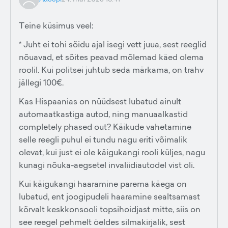
Teine küsimus veel:
* Juht ei tohi sõidu ajal isegi vett juua, sest reeglid
nõuavad, et sõites peavad mõlemad käed olema
roolil. Kui politsei juhtub seda märkama, on trahv
jällegi 100€.
Kas Hispaanias on nüüdsest lubatud ainult
automaatkastiga autod, ning manuaalkastid
completely phased out? Käikude vahetamine
selle reegli puhul ei tundu nagu eriti võimalik
olevat, kui just ei ole käigukangi rooli küljes, nagu
kunagi nõuka-aegsetel invaliidiautodel vist oli.
Kui käigukangi haaramine parema käega on
lubatud, ent joogipudeli haaramine sealtsamast
kõrvalt keskkonsooli topsihoidjast mitte, siis on
see reegel pehmelt öeldes silmakirjalik, sest