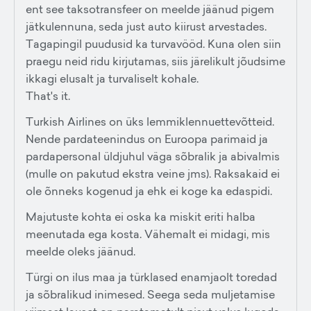
ent see taksotransfeer on meelde jäänud pigem
jätkulennuna, seda just auto kiirust arvestades.
Tagapingil puudusid ka turvavööd. Kuna olen siin
praegu neid ridu kirjutamas, siis järelikult jõudsime
ikkagi elusalt ja turvaliselt kohale.
That's it.
Turkish Airlines on üks lemmiklennuettevõtteid.
Nende pardateenindus on Euroopa parimaid ja
pardapersonal üldjuhul väga sõbralik ja abivalmis
(mulle on pakutud ekstra veine jms). Raksakaid ei
ole õnneks kogenud ja ehk ei koge ka edaspidi.
Majutuste kohta ei oska ka miskit eriti halba
meenutada ega kosta. Vähemalt ei midagi, mis
meelde oleks jäänud.
Türgi on ilus maa ja türklased enamjaolt toredad
ja sõbralikud inimesed. Seega seda muljetamise