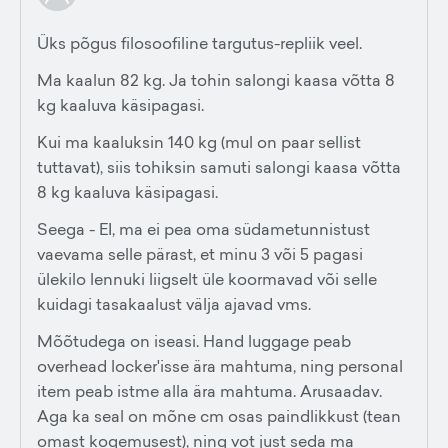
Üks põgus filosoofiline targutus-repliik veel.
Ma kaalun 82 kg. Ja tohin salongi kaasa võtta 8
kg kaaluva käsipagasi.
Kui ma kaaluksin 140 kg (mul on paar sellist
tuttavat), siis tohiksin samuti salongi kaasa võtta
8 kg kaaluva käsipagasi.
Seega - EI, ma ei pea oma südametunnistust
vaevama selle pärast, et minu 3 või 5 pagasi
ülekilo lennuki liigselt üle koormavad või selle
kuidagi tasakaalust välja ajavad vms.
Mõõtudega on iseasi. Hand luggage peab
overhead locker'isse ära mahtuma, ning personal
item peab istme alla ära mahtuma. Arusaadav.
Aga ka seal on mõne cm osas paindlikkust (tean
omast kogemusest), ning vot just seda ma