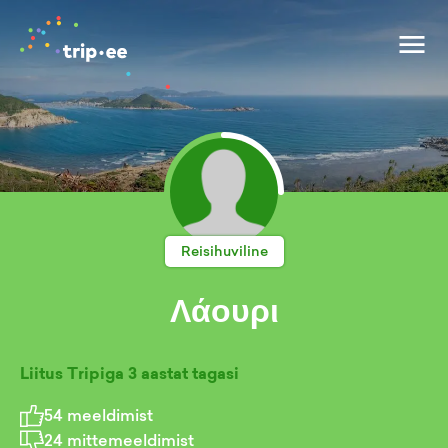
Reisihuviline
Λάουρι
Liitus Tripiga
3 aastat tagasi
54
meeldimist
24
mittemeeldimist