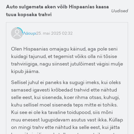
Auto sulgemata aken võib Hispaanias kaasa
Uudised
tuua kopsaka trahvi
Λάουρι
25. mai 2025 02:32
Olen Hispaanias omajagu käinud, aga pole seni
kuidagi tajunud, et tegemist võiks olla nii tõsise
trahviriigiga, nagu siinsest jutulõimest vägisi mulje
kipub jääma.
Sellisel juhul ei paneks ka sugugi imeks, kui oleks
sarnased igavesti krõbedad trahvid ette nähtud
selle eest, kui siseneda, koer rihma otsas, kuhugi,
kuhu sellisel moel siseneda teps mitte ei tohiks.
Kui see ei ole ka tavaline toidupood, siis mõni
muu enesest lugupidavam asutus vast ikka. Küllap
on mingi trahv ette nähtud ka selle eest, kui jätta