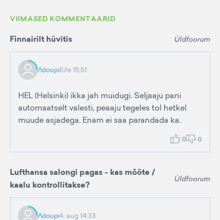
VIIMASED KOMMENTAARID
Finnairilt hüvitis
Üldfoorum
Λάουρι
Eile 15:51
HEL (Helsinki) ikka jah muidugi. Seljaaju pani
automaatselt valesti, peaaju tegeles tol hetkel
muude asjadega. Enam ei saa parandada ka.
0
0
Lufthansa salongi pagas - kas mõõte /
Üldfoorum
kaalu kontrollitakse?
Λάουρι
4. aug 14:33