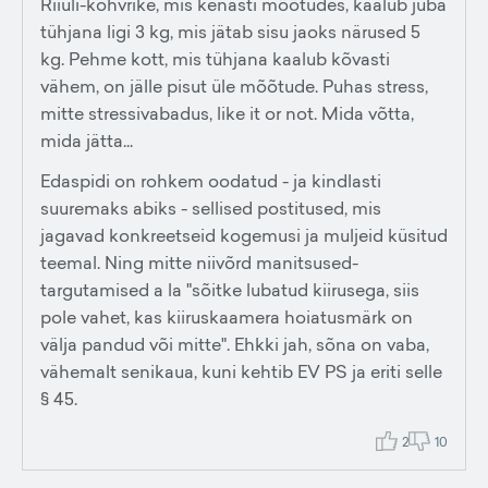
Riiuli-kohvrike, mis kenasti mõõtudes, kaalub juba
tühjana ligi 3 kg, mis jätab sisu jaoks närused 5
kg. Pehme kott, mis tühjana kaalub kõvasti
vähem, on jälle pisut üle mõõtude. Puhas stress,
mitte stressivabadus, like it or not. Mida võtta,
mida jätta...
Edaspidi on rohkem oodatud - ja kindlasti
suuremaks abiks - sellised postitused, mis
jagavad konkreetseid kogemusi ja muljeid küsitud
teemal. Ning mitte niivõrd manitsused-
targutamised a la "sõitke lubatud kiirusega, siis
pole vahet, kas kiiruskaamera hoiatusmärk on
välja pandud või mitte". Ehkki jah, sõna on vaba,
vähemalt senikaua, kuni kehtib EV PS ja eriti selle
§ 45.
2
10