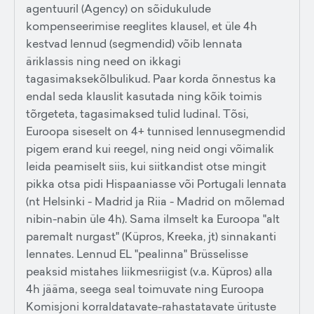
agentuuril (Agency) on sõidukulude
kompenseerimise reeglites klausel, et üle 4h
kestvad lennud (segmendid) võib lennata
äriklassis ning need on ikkagi
tagasimaksekõlbulikud. Paar korda õnnestus ka
endal seda klauslit kasutada ning kõik toimis
tõrgeteta, tagasimaksed tulid ludinal. Tõsi,
Euroopa siseselt on 4+ tunnised lennusegmendid
pigem erand kui reegel, ning neid ongi võimalik
leida peamiselt siis, kui siitkandist otse mingit
pikka otsa pidi Hispaaniasse või Portugali lennata
(nt Helsinki - Madrid ja Riia - Madrid on mõlemad
nibin-nabin üle 4h). Sama ilmselt ka Euroopa "alt
paremalt nurgast" (Küpros, Kreeka, jt) sinnakanti
lennates. Lennud EL "pealinna" Brüsselisse
peaksid mistahes liikmesriigist (v.a. Küpros) alla
4h jääma, seega seal toimuvate ning Euroopa
Komisjoni korraldatavate-rahastatavate ürituste