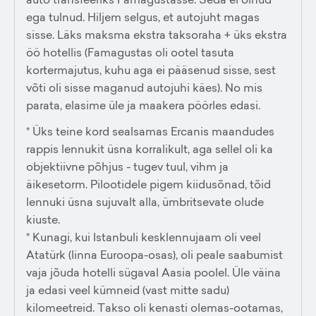
ega tulnud. Hiljem selgus, et autojuht magas
sisse. Läks maksma ekstra taksoraha + üks ekstra
öö hotellis (Famagustas oli ootel tasuta
kortermajutus, kuhu aga ei pääsenud sisse, sest
võti oli sisse maganud autojuhi käes). No mis
parata, elasime üle ja maakera pöörles edasi.
* Üks teine kord sealsamas Ercanis maandudes
rappis lennukit üsna korralikult, aga sellel oli ka
objektiivne põhjus - tugev tuul, vihm ja
äikesetorm. Pilootidele pigem kiidusõnad, tõid
lennuki üsna sujuvalt alla, ümbritsevate olude
kiuste.
* Kunagi, kui Istanbuli kesklennujaam oli veel
Atatürk (linna Euroopa-osas), oli peale saabumist
vaja jõuda hotelli sügaval Aasia poolel. Üle väina
ja edasi veel kümneid (vast mitte sadu)
kilomeetreid. Takso oli kenasti olemas-ootamas,