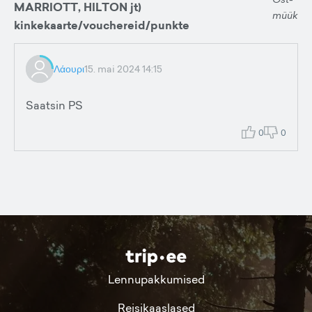
MARRIOTT, HILTON jt)
müük
kinkekaarte/vouchereid/punkte
Λάουρι
15. mai 2024 14:15
Saatsin PS
0
0
Lennupakkumised
Reisikaaslased