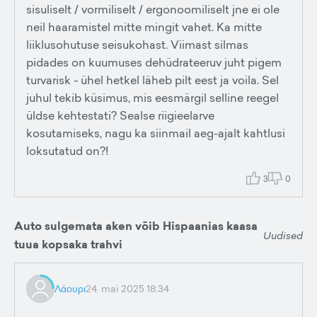
sisuliselt / vormiliselt / ergonoomiliselt jne ei ole
neil haaramistel mitte mingit vahet. Ka mitte
liiklusohutuse seisukohast. Viimast silmas
pidades on kuumuses dehüdrateeruv juht pigem
turvarisk - ühel hetkel läheb pilt eest ja voila. Sel
juhul tekib küsimus, mis eesmärgil selline reegel
üldse kehtestati? Sealse riigieelarve
kosutamiseks, nagu ka siinmail aeg-ajalt kahtlusi
loksutatud on?!
3
0
Auto sulgemata aken võib Hispaanias kaasa
Uudised
tuua kopsaka trahvi
Λάουρι
24. mai 2025 18:34