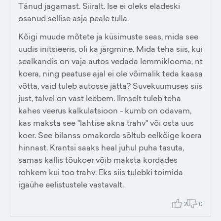
Tänud jagamast. Siiralt. Ise ei oleks eladeski
osanud sellise asja peale tulla.
Kõigi muude mõtete ja küsimuste seas, mida see
uudis initsieeris, oli ka järgmine. Mida teha siis, kui
sealkandis on vaja autos vedada lemmiklooma, nt
koera, ning peatuse ajal ei ole võimalik teda kaasa
võtta, vaid tuleb autosse jätta? Suvekuumuses siis
just, talvel on vast leebem. Ilmselt tuleb teha
kahes veerus kalkulatsioon - kumb on odavam,
kas maksta see "lahtise akna trahv" või osta uus
koer. See bilanss omakorda sõltub eelkõige koera
hinnast. Krantsi saaks heal juhul puha tasuta,
samas kallis tõukoer võib maksta kordades
rohkem kui too trahv. Eks siis tulebki toimida
igaühe eelistustele vastavalt.
2
0