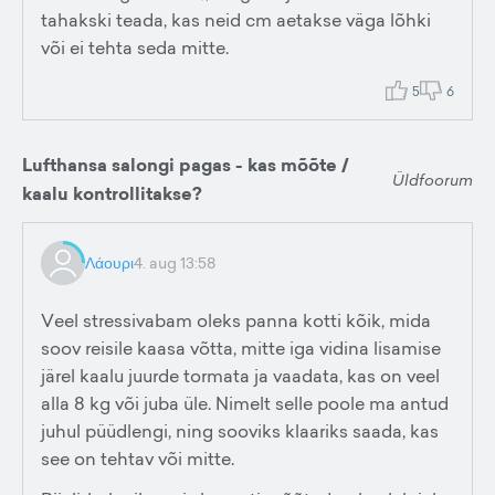
tahakski teada, kas neid cm aetakse väga lõhki
või ei tehta seda mitte.
5
6
Lufthansa salongi pagas - kas mõõte /
Üldfoorum
kaalu kontrollitakse?
Λάουρι
4. aug 13:58
Veel stressivabam oleks panna kotti kõik, mida
soov reisile kaasa võtta, mitte iga vidina lisamise
järel kaalu juurde tormata ja vaadata, kas on veel
alla 8 kg või juba üle. Nimelt selle poole ma antud
juhul püüdlengi, ning sooviks klaariks saada, kas
see on tehtav või mitte.