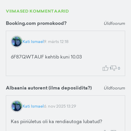
VIIMASED KOMMENTAARID
Booking.com promokood?
Üldfoorum
Kati Ismael
9. märts 12:18
6F87QWTAUF kehtib kuni 10.03
1
0
Albaania autorent (ilma deposiidita?)
Üldfoorum
Kati Ismael
6. nov 2025 13:29
Kas piiriületus oli ka rendiautoga lubatud?