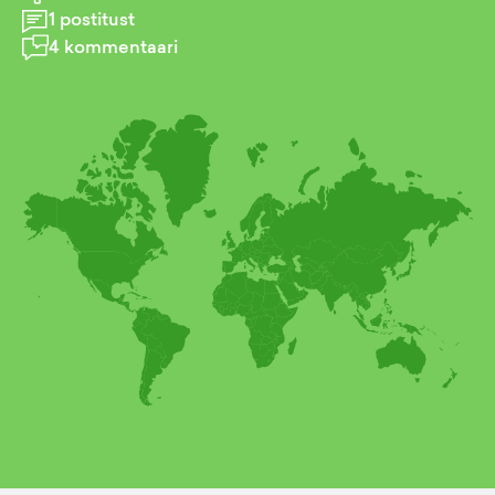
1
postitust
4
kommentaari