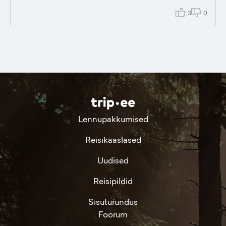
3
0
Lennupakkumised
Reisikaaslased
Uudised
Reisipildid
Sisuturundus
Foorum