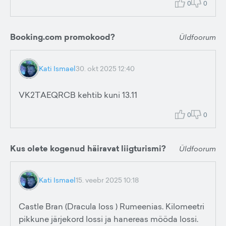
0
0
Booking.com promokood?
Üldfoorum
Kati Ismael
30. okt 2025 12:40
VK2TAEQRCB kehtib kuni 13.11
0
0
Kus olete kogenud häiravat liigturismi?
Üldfoorum
Kati Ismael
15. veebr 2025 10:18
Castle Bran (Dracula loss ) Rumeenias. Kilomeetri
pikkune järjekord lossi ja hanereas mööda lossi.