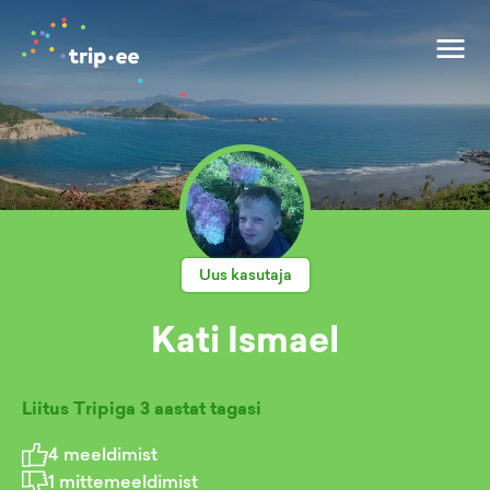
Uus kasutaja
Kati Ismael
Liitus Tripiga
3 aastat tagasi
4
meeldimist
1
mittemeeldimist