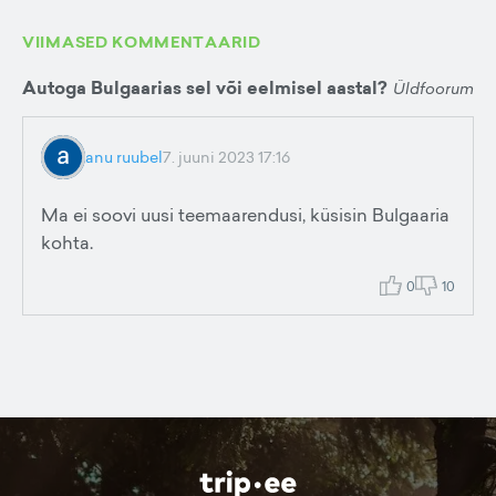
VIIMASED KOMMENTAARID
Autoga Bulgaarias sel või eelmisel aastal?
Üldfoorum
anu ruubel
7. juuni 2023 17:16
Ma ei soovi uusi teemaarendusi, küsisin Bulgaaria
kohta.
0
10