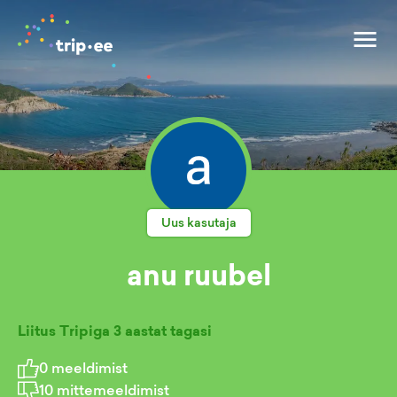
Uus kasutaja
anu ruubel
Liitus Tripiga
3 aastat tagasi
0
meeldimist
10
mittemeeldimist