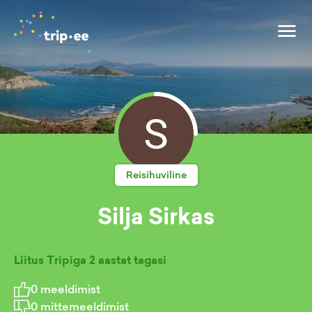
Reisihuviline
Silja Sirkas
Liitus Tripiga
2 aastat tagasi
0
meeldimist
0
mittemeeldimist