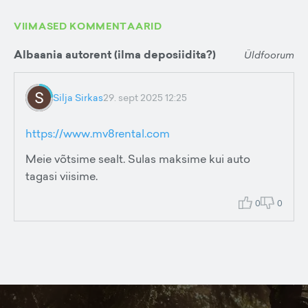
VIIMASED KOMMENTAARID
Albaania autorent (ilma deposiidita?)
Üldfoorum
Silja Sirkas
29. sept 2025 12:25
https://www.mv8rental.com
Meie võtsime sealt. Sulas maksime kui auto
tagasi viisime.
0
0