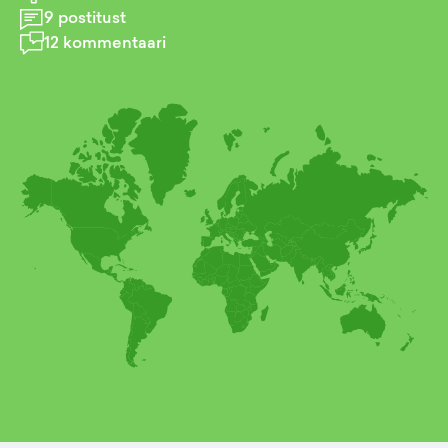
9
postitust
12
kommentaari