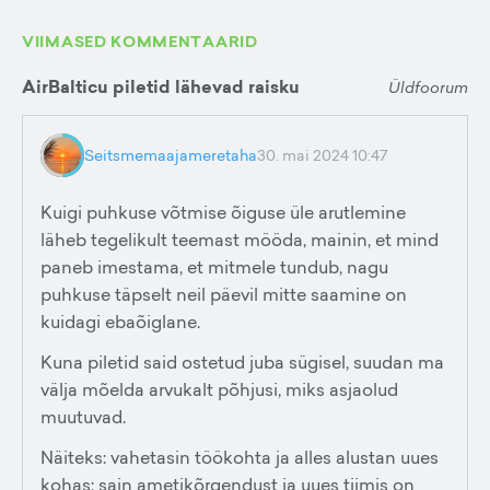
VIIMASED KOMMENTAARID
AirBalticu piletid lähevad raisku
Üldfoorum
Seitsmemaajameretaha
30. mai 2024 10:47
Kuigi puhkuse võtmise õiguse üle arutlemine
läheb tegelikult teemast mööda, mainin, et mind
paneb imestama, et mitmele tundub, nagu
puhkuse täpselt neil päevil mitte saamine on
kuidagi ebaõiglane.
Kuna piletid said ostetud juba sügisel, suudan ma
välja mõelda arvukalt põhjusi, miks asjaolud
muutuvad.
Näiteks: vahetasin töökohta ja alles alustan uues
kohas; sain ametikõrgendust ja uues tiimis on