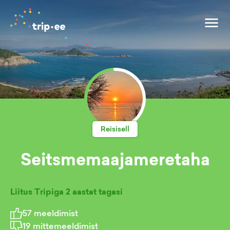
Reisisell
Seitsmemaajameretaha
Liitus Tripiga
2 aastat tagasi
57
meeldimist
19
mittemeeldimist