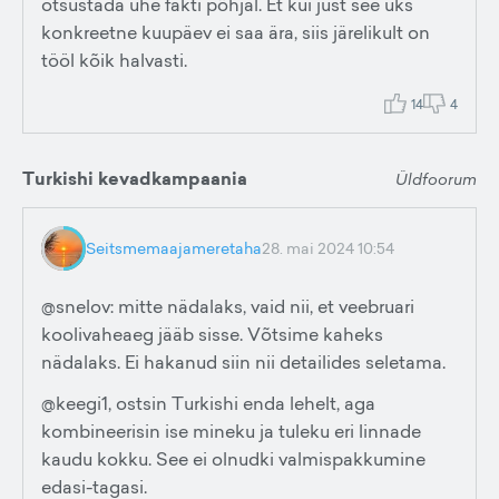
otsustada ühe fakti põhjal. Et kui just see üks
konkreetne kuupäev ei saa ära, siis järelikult on
tööl kõik halvasti.
14
4
Turkishi kevadkampaania
Üldfoorum
Seitsmemaajameretaha
28. mai 2024 10:54
@snelov: mitte nädalaks, vaid nii, et veebruari
koolivaheaeg jääb sisse. Võtsime kaheks
nädalaks. Ei hakanud siin nii detailides seletama.
@keegi1, ostsin Turkishi enda lehelt, aga
kombineerisin ise mineku ja tuleku eri linnade
kaudu kokku. See ei olnudki valmispakkumine
edasi-tagasi.