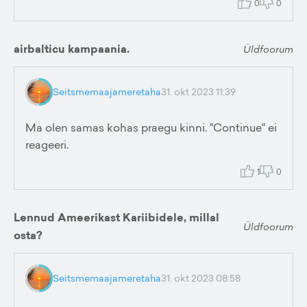
0
0
airbalticu kampaania.
Üldfoorum
Seitsmemaajameretaha
31. okt 2023 11:39
Ma olen samas kohas praegu kinni. "Continue" ei
reageeri.
1
0
Lennud Ameerikast Kariibidele, millal
Üldfoorum
osta?
Seitsmemaajameretaha
31. okt 2023 08:58