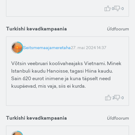
0
0
Turkishi kevadkampaania
Üldfoorum
Seitsmemaajameretaha
27. mai 2024 14:37
Võtsin veebruari koolivaheajaks Vietnami. Minek
Istanbuli kaudu Hanoisse, tagasi Hiina kaudu.
Sain 620 eurot inimene ja kuna täpselt need
kuupäevad, mis vaja, siis ei kurda.
2
0
Turkishi kevadkampaania
Üldfoorum