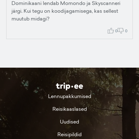
Dominikaani lendab Momondo ja Skyscanneri
järgi. Kui tegu on koodijagamisega, kas sellest
muutub midagi?
0
0
Lennupakkumised
Reisikaaslased
Uudised
Reisipildid