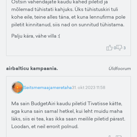
Ostsin vahendajate kaudu kahed piletid ja
mõlemad tühistati kahjuks. Üks tühistuskiri tuli
kohe eile, teine alles täna, et kuna lennufirma pole
piletit kinnitanud, siis nad on sunnitud tühistama.
Palju kära, vähe villa :(
0
3
airbalticu kampaania.
Üldfoorum
Seitsmemaajameretaha
31. okt 2023 11:58
Ma sain BudgetAiri kaudu piletid Tivatisse kätte,
aga kuna sain samal hetkel, kui leht muidu maha
läks, siis ei tea, kas ikka saan meilile piletid pärast.
Loodan, et neil errorit polnud.