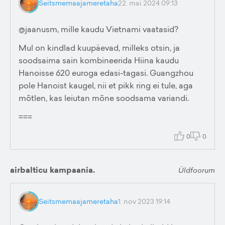
Seitsmemaajameretaha
22. mai 2024 09:13
@jaanusm, mille kaudu Vietnami vaatasid?
Mul on kindlad kuupäevad, milleks otsin, ja
soodsaima sain kombineerida Hiina kaudu
Hanoisse 620 euroga edasi-tagasi. Guangzhou
pole Hanoist kaugel, nii et pikk ring ei tule, aga
mõtlen, kas leiutan mõne soodsama variandi.
===
0
0
airbalticu kampaania.
Üldfoorum
Seitsmemaajameretaha
1. nov 2023 19:14