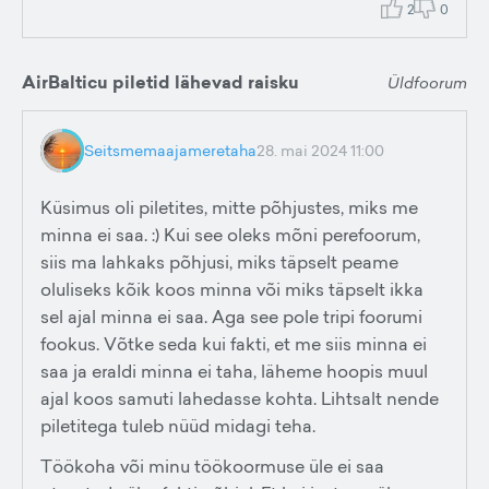
2
0
AirBalticu piletid lähevad raisku
Üldfoorum
Seitsmemaajameretaha
28. mai 2024 11:00
Küsimus oli piletites, mitte põhjustes, miks me
minna ei saa. :) Kui see oleks mõni perefoorum,
siis ma lahkaks põhjusi, miks täpselt peame
oluliseks kõik koos minna või miks täpselt ikka
sel ajal minna ei saa. Aga see pole tripi foorumi
fookus. Võtke seda kui fakti, et me siis minna ei
saa ja eraldi minna ei taha, läheme hoopis muul
ajal koos samuti lahedasse kohta. Lihtsalt nende
piletitega tuleb nüüd midagi teha.
Töökoha või minu töökoormuse üle ei saa