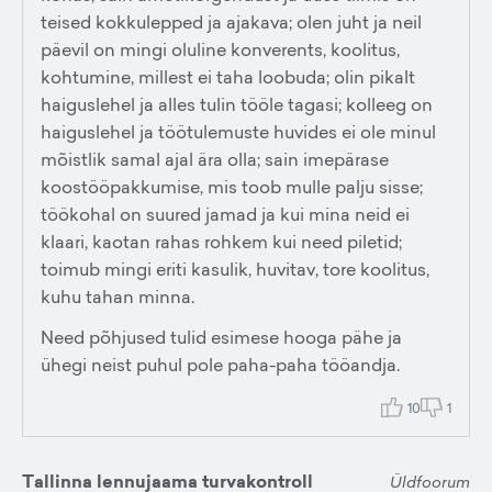
teised kokkulepped ja ajakava; olen juht ja neil
päevil on mingi oluline konverents, koolitus,
kohtumine, millest ei taha loobuda; olin pikalt
haiguslehel ja alles tulin tööle tagasi; kolleeg on
haiguslehel ja töötulemuste huvides ei ole minul
mõistlik samal ajal ära olla; sain imepärase
koostööpakkumise, mis toob mulle palju sisse;
töökohal on suured jamad ja kui mina neid ei
klaari, kaotan rahas rohkem kui need piletid;
toimub mingi eriti kasulik, huvitav, tore koolitus,
kuhu tahan minna.
Need põhjused tulid esimese hooga pähe ja
ühegi neist puhul pole paha-paha tööandja.
10
1
Tallinna lennujaama turvakontroll
Üldfoorum