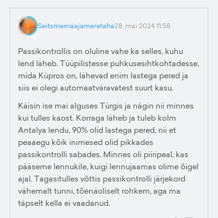
Seitsmemaajameretaha
28. mai 2024 11:58
Passikontrollis on oluline vahe ka selles, kuhu
lend läheb. Tüüpilistesse puhkusesihtkohtadesse,
mida Küpros on, lähevad enim lastega pered ja
siis ei olegi automaatväravatest suurt kasu.
Käisin ise mai alguses Türgis ja nägin nii minnes
kui tulles kaost. Korraga läheb ja tuleb kolm
Antalya lendu, 90% olid lastega pered, nii et
peaaegu kõik inimesed olid pikkades
passikontrolli sabades. Minnes oli piiripeal, kas
pääseme lennukile, kuigi lennujaamas olime õigel
ajal. Tagasitulles võttis passikontrolli järjekord
vähemalt tunni, tõenäoliselt rohkem, aga ma
täpselt kella ei vaadanud.