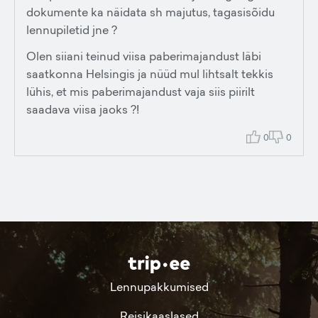
dokumente ka näidata sh majutus, tagasisõidu
lennupiletid jne ?
Olen siiani teinud viisa paberimajandust läbi
saatkonna Helsingis ja nüüd mul lihtsalt tekkis
lühis, et mis paberimajandust vaja siis piirilt
saadava viisa jaoks ?!
0
0
Lennupakkumised
Reisikaaslased