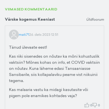
VIIMASED KOMMENTAARID
Värske kogemus Keeniast
Üldfoorum
mati71
26. dets 2023 12:51
Tänud ülevaate eest!
Kas riiki sisenedes on nõutav ka mõni kohustuslik
vaktsiin? Mõnes kohas on info, et COVID vaktsiin
on nõutav. Kuna läheme edasi Tansaaniasse
Sansibarile, siis kollapalaviku peame vist niikuinii
tegema.
Kas malaaria vastu ka midagi kasutasite või
pigem pole enamikes kohtades vaja?
0
0