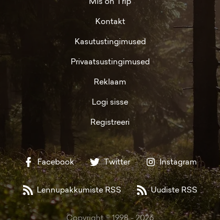
Mis on Trip
Kontakt
Kasutustingimused
Privaatsustingimused
Reklaam
Logi sisse
Registreeri
Facebook
Twitter
Instagram
Lennupakkumiste RSS
Uudiste RSS
Copyright © 1998 -
2026