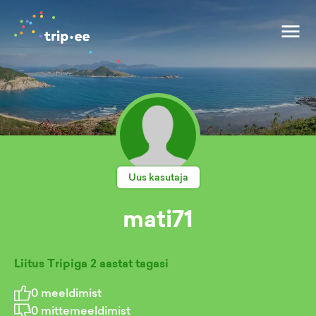
Uus kasutaja
mati71
Liitus Tripiga
2 aastat tagasi
0
meeldimist
0
mittemeeldimist