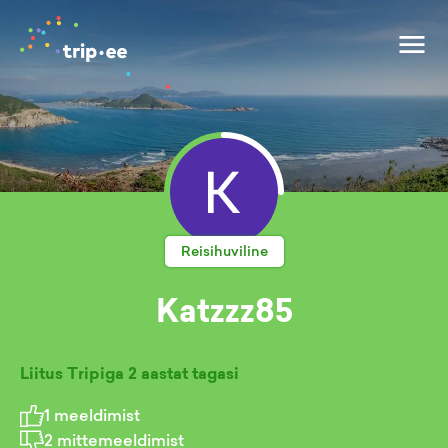
Reisihuviline
Katzzz85
Liitus Tripiga
2 aastat tagasi
1
meeldimist
2
mittemeeldimist