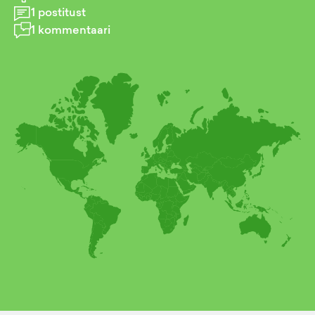
1
postitust
1
kommentaari