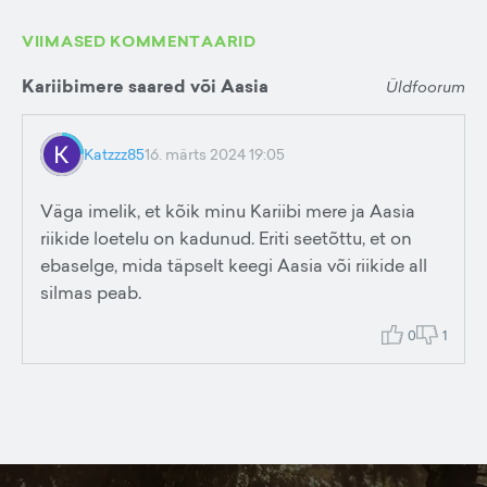
VIIMASED KOMMENTAARID
Kariibimere saared või Aasia
Üldfoorum
Katzzz85
16. märts 2024 19:05
Väga imelik, et kõik minu Kariibi mere ja Aasia
riikide loetelu on kadunud. Eriti seetõttu, et on
ebaselge, mida täpselt keegi Aasia või riikide all
silmas peab.
0
1