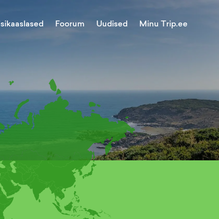
Minu Trip.ee
isikaaslased
Foorum
Uudised