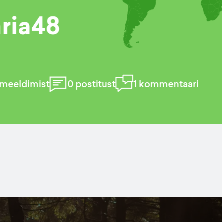
aria48
meeldimist
0
postitust
1
kommentaari