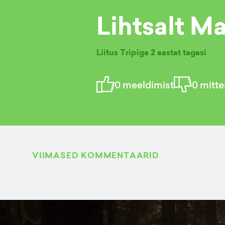
Lihtsalt M
Liitus Tripiga
2 aastat tagasi
0
meeldimist
0
mitte
VIIMASED KOMMENTAARID