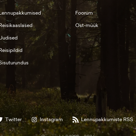
Lennupakkumised
Foorum
Reisikaaslased
Ost-müük
Uudised
Reisipildid
Sisuturundus
Twitter
Instagram
Lennupakkumiste RSS