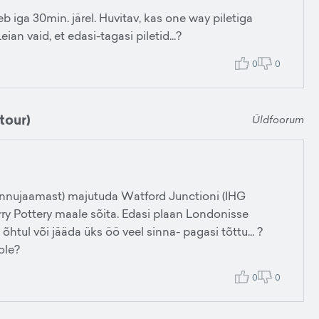
b iga 30min. järel. Huvitav, kas one way piletiga
n vaid, et edasi-tagasi piletid...?
0
0
tour)
Üldfoorum
ennujaamast) majutuda Watford Junctioni (IHG
ry Pottery maale sõita. Edasi plaan Londonisse
htul või jääda üks öö veel sinna- pagasi tõttu... ?
ole?
0
0