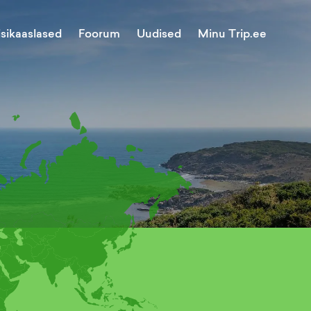
Minu Trip.ee
isikaaslased
Foorum
Uudised