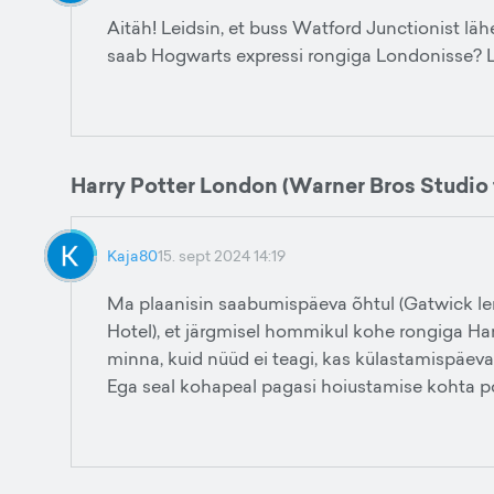
Aitäh! Leidsin, et buss Watford Junctionist lähe
saab Hogwarts expressi rongiga Londonisse? Leia
Harry Potter London (Warner Bros Studio 
Kaja80
15. sept 2024 14:19
Ma plaanisin saabumispäeva õhtul (Gatwick l
Hotel), et järgmisel hommikul kohe rongiga Har
minna, kuid nüüd ei teagi, kas külastamispäeva õ
Ega seal kohapeal pagasi hoiustamise kohta p