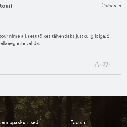
tour)
Üldfoorum
ur nime all, sest tõlkes tähendaks justkui giidiga. :)
ellaaeg ette valida.
0
0
Lennupakkumised
Foorum