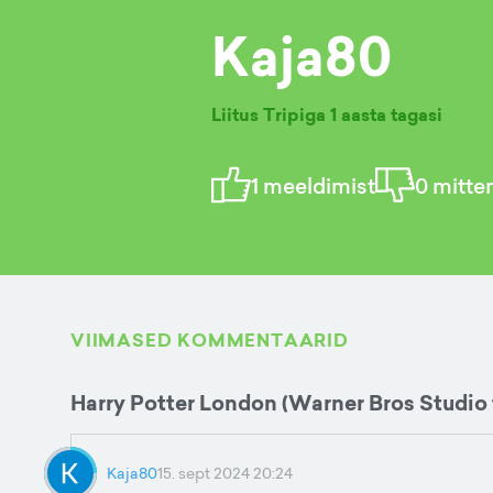
Kaja80
Liitus Tripiga
1 aasta tagasi
1
meeldimist
0
mitte
VIIMASED KOMMENTAARID
Harry Potter London (Warner Bros Studio 
Kaja80
15. sept 2024 20:24