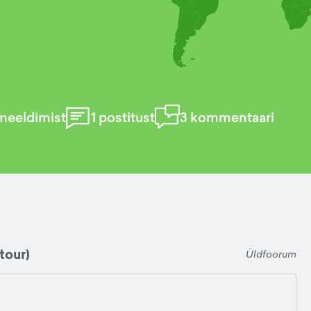
meeldimist
1
postitust
3
kommentaari
tour)
Üldfoorum