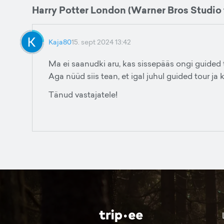
Harry Potter London (Warner Bros Studio 
Kaja80
15. sept 2024 13:42
Ma ei saanudki aru, kas sissepääs ongi guided to
Aga nüüd siis tean, et igal juhul guided tour ja k
Tänud vastajatele!