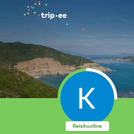
Reisihuviline