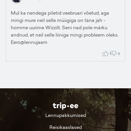
Mul ka nendega piletid veebruari võetud, aga
mingi mure neil selle müügiga on täna jah -
homme uurime Wizzilt. Seni nad pole märku
andnud, et neil selle liiniga mingi probleem oleks.
Eero@lennujaam
1
0
Lennupakkumised
Reisikaaslased