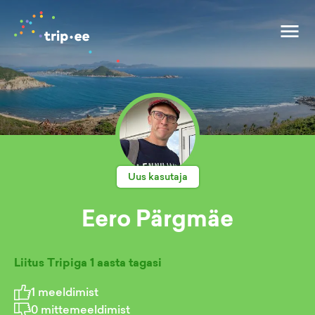
Uus kasutaja
Eero Pärgmäe
Liitus Tripiga
1 aasta tagasi
1
meeldimist
0
mittemeeldimist