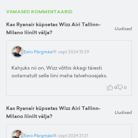
VIIMASED KOMMENTAARID
Kas Ryanair küpsetas Wizz Airi Tallinn-
Uudised
Milano liinilt välja?
Eero Pärgmäe
19. sept 2024 15:29
Kahjuks nii on, Wizz võttis ikkagi täiesti
ootamatult selle liini maha talvehooajaks.
0
0
Kas Ryanair küpsetas Wizz Airi Tallinn-
Uudised
Milano liinilt välja?
Eero Pärgmäe
18. sept 2024 21:21