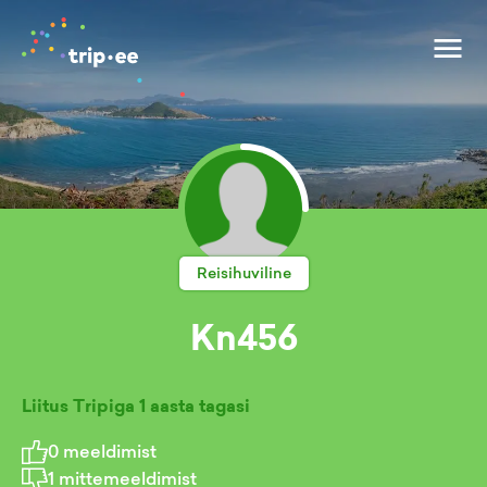
Reisihuviline
Kn456
Liitus Tripiga
1 aasta tagasi
0
meeldimist
1
mittemeeldimist