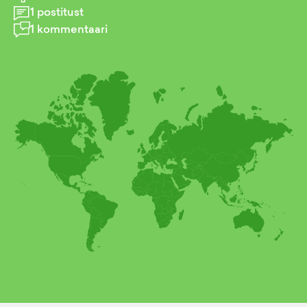
1
postitust
1
kommentaari