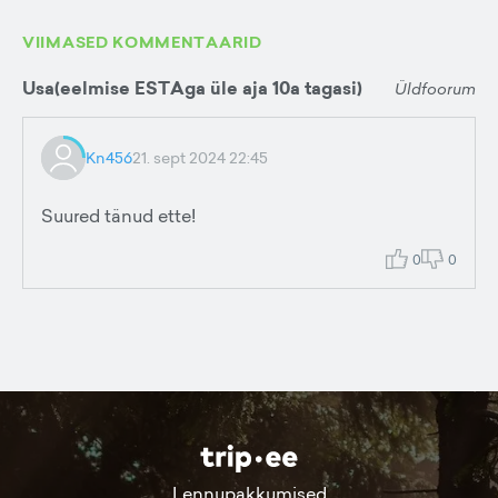
VIIMASED KOMMENTAARID
Usa(eelmise ESTAga üle aja 10a tagasi)
Üldfoorum
Kn456
21. sept 2024 22:45
Suured tänud ette!
0
0
Lennupakkumised