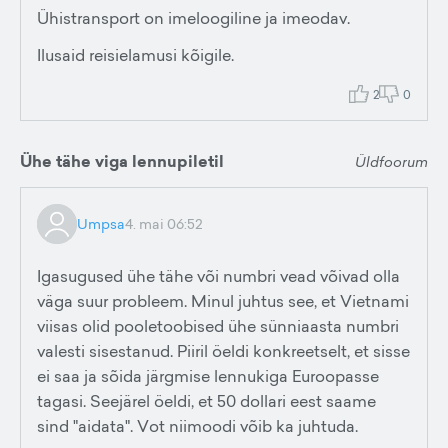
Ühistransport on imeloogiline ja imeodav.
Ilusaid reisielamusi kõigile.
2
0
Ühe tähe viga lennupiletil
Üldfoorum
Umpsa
4. mai 06:52
Igasugused ühe tähe või numbri vead võivad olla
väga suur probleem. Minul juhtus see, et Vietnami
viisas olid pooletoobised ühe sünniaasta numbri
valesti sisestanud. Piiril öeldi konkreetselt, et sisse
ei saa ja sõida järgmise lennukiga Euroopasse
tagasi. Seejärel öeldi, et 50 dollari eest saame
sind "aidata". Vot niimoodi võib ka juhtuda.