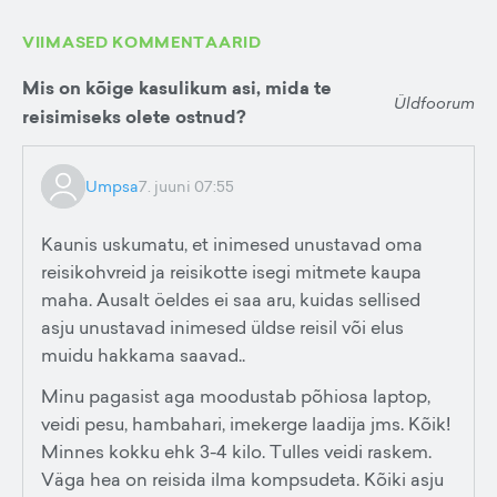
VIIMASED KOMMENTAARID
Mis on kõige kasulikum asi, mida te
Üldfoorum
reisimiseks olete ostnud?
Umpsa
7. juuni 07:55
Kaunis uskumatu, et inimesed unustavad oma
reisikohvreid ja reisikotte isegi mitmete kaupa
maha. Ausalt öeldes ei saa aru, kuidas sellised
asju unustavad inimesed üldse reisil või elus
muidu hakkama saavad..
Minu pagasist aga moodustab põhiosa laptop,
veidi pesu, hambahari, imekerge laadija jms. Kõik!
Minnes kokku ehk 3-4 kilo. Tulles veidi raskem.
Väga hea on reisida ilma kompsudeta. Kõiki asju