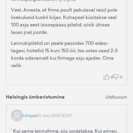
Veel. Arvesta, et firma poolt pakutaval reisil pole
lisakulusid kuskil kirjas. Kohapeal küsitakse veel
100 asja eest (sissepääsu piletid, söök ühises
lauas jne) juurde.
Lennukipiletid on peale passides 700 edasi-
tagasi, hotellid 15 kuni 150 öö. Ise ostes saad 2-3
korda odavamalt kui firmaga asju ajades. Oma
valik.
4
3
Helsingis ümberistumine
Üldfoorum
Umpsa
13. nov 2025 10:07
' Kui sama lennufirma, siis oodatakse. Kui erinev,