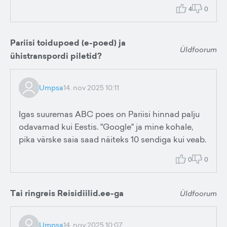
4
0
Pariisi toidupoed (e-poed) ja
Üldfoorum
ühistranspordi piletid?
Umpsa
14. nov 2025 10:11
Igas suuremas ABC poes on Pariisi hinnad palju
odavamad kui Eestis. "Google" ja mine kohale,
pika värske saia saad näiteks 10 sendiga kui veab.
0
0
Tai ringreis Reisidiilid.ee-ga
Üldfoorum
Umpsa
14. nov 2025 10:07