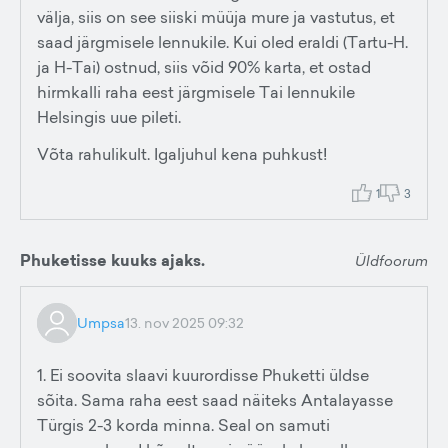
välja, siis on see siiski müüja mure ja vastutus, et
saad järgmisele lennukile. Kui oled eraldi (Tartu-H.
ja H-Tai) ostnud, siis võid 90% karta, et ostad
hirmkalli raha eest järgmisele Tai lennukile
Helsingis uue pileti.
Võta rahulikult. Igaljuhul kena puhkust!
1
3
Phuketisse kuuks ajaks.
Üldfoorum
Umpsa
13. nov 2025 09:32
1. Ei soovita slaavi kuurordisse Phuketti üldse
sõita. Sama raha eest saad näiteks Antalayasse
Türgis 2-3 korda minna. Seal on samuti