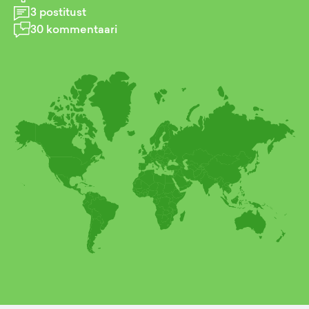
3
postitust
30
kommentaari