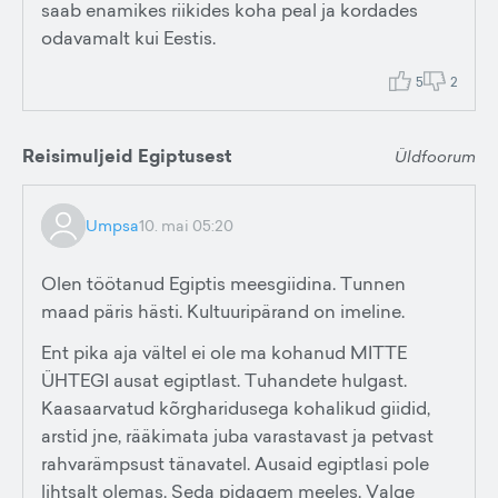
saab enamikes riikides koha peal ja kordades
odavamalt kui Eestis.
5
2
Reisimuljeid Egiptusest
Üldfoorum
Umpsa
10. mai 05:20
Olen töötanud Egiptis meesgiidina. Tunnen
maad päris hästi. Kultuuripärand on imeline.
Ent pika aja vältel ei ole ma kohanud MITTE
ÜHTEGI ausat egiptlast. Tuhandete hulgast.
Kaasaarvatud kõrgharidusega kohalikud giidid,
arstid jne, rääkimata juba varastavast ja petvast
rahvarämpsust tänavatel. Ausaid egiptlasi pole
lihtsalt olemas. Seda pidagem meeles. Valge