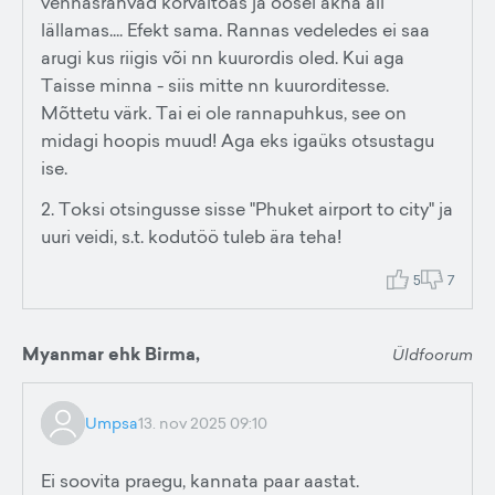
vennasrahvad kõrvaltoas ja öösel akna all
lällamas.... Efekt sama. Rannas vedeledes ei saa
arugi kus riigis või nn kuurordis oled. Kui aga
Taisse minna - siis mitte nn kuurorditesse.
Mõttetu värk. Tai ei ole rannapuhkus, see on
midagi hoopis muud! Aga eks igaüks otsustagu
ise.
2. Toksi otsingusse sisse "Phuket airport to city" ja
uuri veidi, s.t. kodutöö tuleb ära teha!
5
7
Myanmar ehk Birma,
Üldfoorum
Umpsa
13. nov 2025 09:10
Ei soovita praegu, kannata paar aastat.