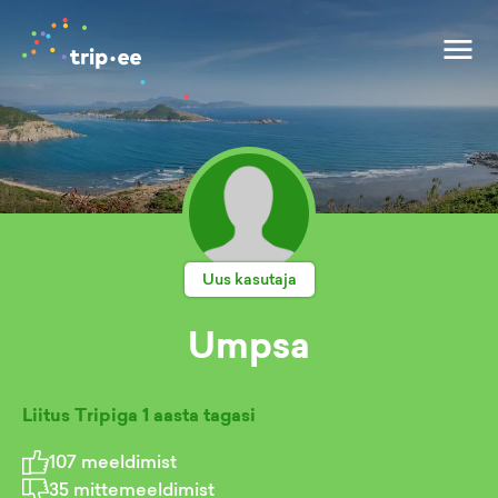
Uus kasutaja
Umpsa
Liitus Tripiga
1 aasta tagasi
107
meeldimist
35
mittemeeldimist