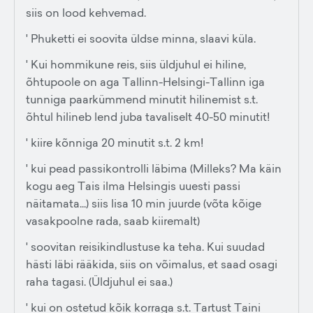
siis on lood kehvemad.
' Phuketti ei soovita üldse minna, slaavi küla.
' Kui hommikune reis, siis üldjuhul ei hiline,
õhtupoole on aga Tallinn-Helsingi-Tallinn iga
tunniga paarkümmend minutit hilinemist s.t.
õhtul hilineb lend juba tavaliselt 40-50 minutit!
' kiire kõnniga 20 minutit s.t. 2 km!
' kui pead passikontrolli läbima (Milleks? Ma käin
kogu aeg Tais ilma Helsingis uuesti passi
näitamata...) siis lisa 10 min juurde (võta kõige
vasakpoolne rada, saab kiiremalt)
' soovitan reisikindlustuse ka teha. Kui suudad
hästi läbi rääkida, siis on võimalus, et saad osagi
raha tagasi. (Üldjuhul ei saa.)
' kui on ostetud kõik korraga s.t. Tartust Taini