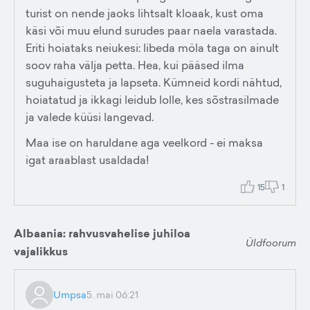
turist on nende jaoks lihtsalt kloaak, kust oma
käsi või muu elund surudes paar naela varastada.
Eriti hoiataks neiukesi: libeda möla taga on ainult
soov raha välja petta. Hea, kui pääsed ilma
suguhaigusteta ja lapseta. Kümneid kordi nähtud,
hoiatatud ja ikkagi leidub lolle, kes sõstrasilmade
ja valede küüsi langevad.
Maa ise on haruldane aga veelkord - ei maksa
igat araablast usaldada!
15
1
Albaania: rahvusvahelise juhiloa
Üldfoorum
vajalikkus
Umpsa
5. mai 06:21