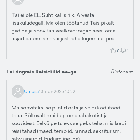
Tai ei ole EL. Suht kallis riik. Arvesta
lisakuludega!!! Ma olen töötanud Tais pikalt
giidina ja soovitan veelkord: organiseeri oma
asjad parem ise - kui just raha lugema ei pea.
0
1
Tai ringreis Reisidiilid.ee-ga
Üldfoorum
Umpsa
13. nov 2025 10:22
Ma soovitaks ise piletid osta ja veidi kodutööd
teha. Sõltuvalt muidugi oma rahakotist ja
soovidest. Eelkõige tuleks selgeks teha, mis laadi
reisi tahad (mäed, templid, rannad, seksiturism,
rahvuspargid, budism jne jne)