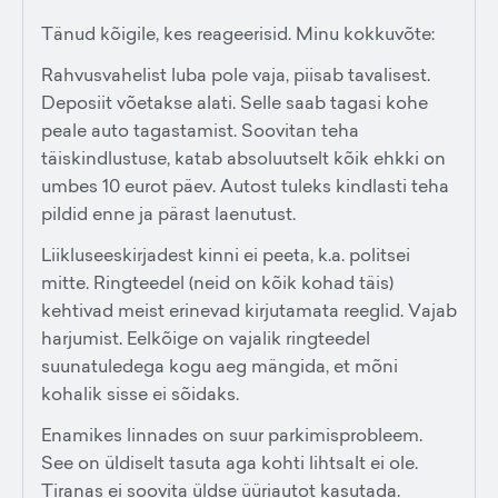
Tänud kõigile, kes reageerisid. Minu kokkuvõte:
Rahvusvahelist luba pole vaja, piisab tavalisest.
Deposiit võetakse alati. Selle saab tagasi kohe
peale auto tagastamist. Soovitan teha
täiskindlustuse, katab absoluutselt kõik ehkki on
umbes 10 eurot päev. Autost tuleks kindlasti teha
pildid enne ja pärast laenutust.
Liikluseeskirjadest kinni ei peeta, k.a. politsei
mitte. Ringteedel (neid on kõik kohad täis)
kehtivad meist erinevad kirjutamata reeglid. Vajab
harjumist. Eelkõige on vajalik ringteedel
suunatuledega kogu aeg mängida, et mõni
kohalik sisse ei sõidaks.
Enamikes linnades on suur parkimisprobleem.
See on üldiselt tasuta aga kohti lihtsalt ei ole.
Tiranas ei soovita üldse üüriautot kasutada.