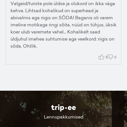
Valgeid/turiste pole üldse ja olukord on ikka väga
kehva. Lihtsad kohalikud on superhead ja
abivalmis aga riigis on SÕDA! Baganis oli varem
imeline motikaga ringi sõita, nüüd on tühjus, üksik
koer ulub varemete vahel... Kohalikelt saad
üldjuhul imehea suhtumise aga veelkord: riigis on
sõda. Ohtlik.
3
0
Lennupakkumised