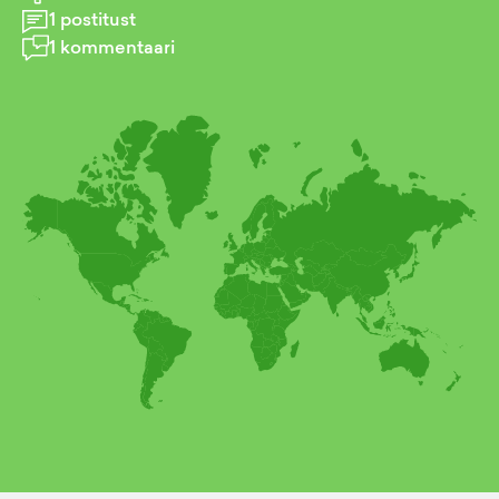
1
postitust
1
kommentaari