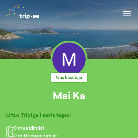
Uus kasutaja
Mai Ka
Liitus Tripiga
1 aasta tagasi
0
meeldimist
0
mittemeeldimist