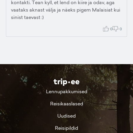
kontakti. Tean kyll, et lend on kiire ja odav, aga
vaataks aknast välja ja näeks pigem Malaisiat kui
sinist taevast :)
0
0
Lennupakkumised
Reisikaaslased
Uudised
Reisipildid