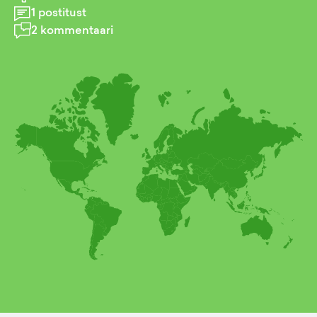
1
postitust
2
kommentaari