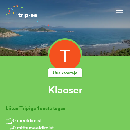
Uus kasutaja
Klaoser
Liitus Tripiga
1 aasta tagasi
0
meeldimist
0
mittemeeldimist