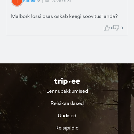
Klaoser
8. juuli 2025 01:31
Malbork lossi osas oskab keegi soovitusi anda?
0
0
Lennupakkumised
Reisikaaslased
Uudised
Reisipildid