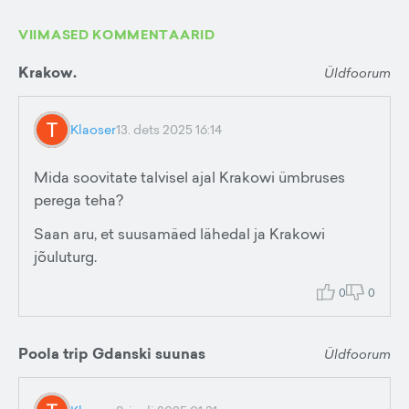
VIIMASED KOMMENTAARID
Krakow.
Üldfoorum
Klaoser
13. dets 2025 16:14
Mida soovitate talvisel ajal Krakowi ümbruses
perega teha?
Saan aru, et suusamäed lähedal ja Krakowi
jõuluturg.
0
0
Poola trip Gdanski suunas
Üldfoorum