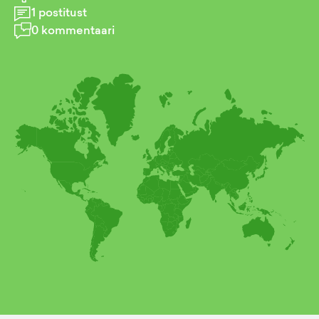
1
postitust
0
kommentaari