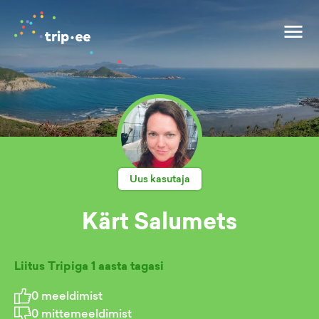
Uus kasutaja
Kärt Salumets
Liitus Tripiga
1 aasta tagasi
0
meeldimist
0
mittemeeldimist