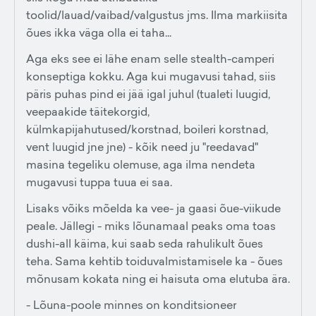
toolid/lauad/vaibad/valgustus jms. Ilma markiisita
õues ikka väga olla ei taha...
Aga eks see ei lähe enam selle stealth-camperi
konseptiga kokku. Aga kui mugavusi tahad, siis
päris puhas pind ei jää igal juhul (tualeti luugid,
veepaakide täitekorgid,
külmkapijahutused/korstnad, boileri korstnad,
vent luugid jne jne) - kõik need ju "reedavad"
masina tegeliku olemuse, aga ilma nendeta
mugavusi tuppa tuua ei saa.
Lisaks võiks mõelda ka vee- ja gaasi õue-viikude
peale. Jällegi - miks lõunamaal peaks oma toas
dushi-all käima, kui saab seda rahulikult õues
teha. Sama kehtib toiduvalmistamisele ka - õues
mõnusam kokata ning ei haisuta oma elutuba ära.
- Lõuna-poole minnes on konditsioneer