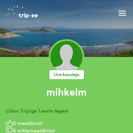
Uus kasutaja
mihkelm
Liitus Tripiga
1 aasta tagasi
3
meeldimist
0
mittemeeldimist