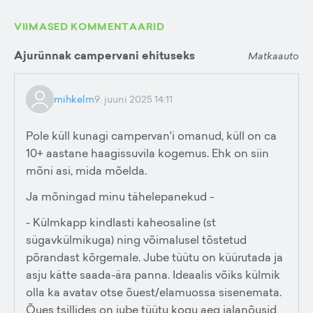
VIIMASED KOMMENTAARID
Ajurünnak campervani ehituseks
Matkaauto
mihkelm
9. juuni 2025 14:11
Pole küll kunagi campervan'i omanud, küll on ca
10+ aastane haagissuvila kogemus. Ehk on siin
mõni asi, mida mõelda.
Ja mõningad minu tähelepanekud -
- Külmkapp kindlasti kaheosaline (st
sügavkülmikuga) ning võimalusel tõstetud
põrandast kõrgemale. Jube tüütu on küürutada ja
asju kätte saada-ära panna. Ideaalis võiks külmik
olla ka avatav otse õuest/elamuossa sisenemata.
Õues tsillides on jube tüütu kogu aeg jalanõusid