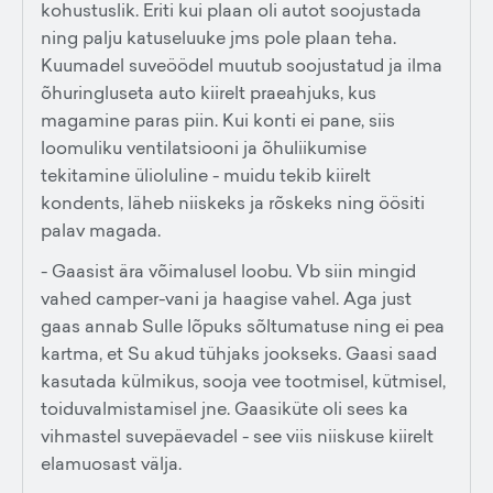
kohustuslik. Eriti kui plaan oli autot soojustada
ning palju katuseluuke jms pole plaan teha.
Kuumadel suveöödel muutub soojustatud ja ilma
õhuringluseta auto kiirelt praeahjuks, kus
magamine paras piin. Kui konti ei pane, siis
loomuliku ventilatsiooni ja õhuliikumise
tekitamine ülioluline - muidu tekib kiirelt
kondents, läheb niiskeks ja rõskeks ning öösiti
palav magada.
- Gaasist ära võimalusel loobu. Vb siin mingid
vahed camper-vani ja haagise vahel. Aga just
gaas annab Sulle lõpuks sõltumatuse ning ei pea
kartma, et Su akud tühjaks jookseks. Gaasi saad
kasutada külmikus, sooja vee tootmisel, kütmisel,
toiduvalmistamisel jne. Gaasiküte oli sees ka
vihmastel suvepäevadel - see viis niiskuse kiirelt
elamuosast välja.