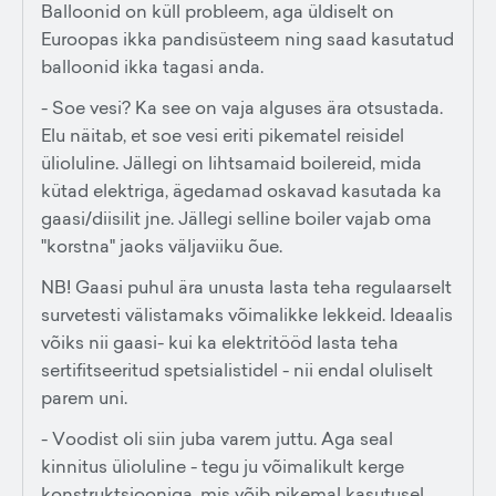
Balloonid on küll probleem, aga üldiselt on
Euroopas ikka pandisüsteem ning saad kasutatud
balloonid ikka tagasi anda.
- Soe vesi? Ka see on vaja alguses ära otsustada.
Elu näitab, et soe vesi eriti pikematel reisidel
ülioluline. Jällegi on lihtsamaid boilereid, mida
kütad elektriga, ägedamad oskavad kasutada ka
gaasi/diisilit jne. Jällegi selline boiler vajab oma
"korstna" jaoks väljaviiku õue.
NB! Gaasi puhul ära unusta lasta teha regulaarselt
survetesti välistamaks võimalikke lekkeid. Ideaalis
võiks nii gaasi- kui ka elektritööd lasta teha
sertifitseeritud spetsialistidel - nii endal oluliselt
parem uni.
- Voodist oli siin juba varem juttu. Aga seal
kinnitus ülioluline - tegu ju võimalikult kerge
konstruktsiooniga, mis võib pikemal kasutusel