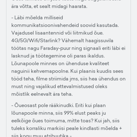
ära võtta, et sealt midagi haarata.
- Läbi mõelda milliseid
kommunikatsioonivahendeid soovid kasutada.
Vajadusel lisaantennid või liitmikud õue.
4G/5G/Wifi/Starlink? Vähemalt haagissuvila
töötas nagu Faraday-puur ning signaali eriti läbi ei
lasknud ja töötegemine oli paras ikaldus.
Lõunapoole minnes on ühenduse kvaliteet
naguinii kehvemapoolne. Kui plaanis kuudis sees
tööd teha, filme striimida jms, siis hea ühendus on
must ning vajalikud ettevalmistused oleks
mõistlik eelnevalt ära teha.
- Õueosast pole rääkinudki. Eriti kui plaan
lõunapoole minna, siis 99% elust peaks ju
eelkõige õues toimuma, mitte toas? Kui jah, siis
tuleks korraliku markiisi peale kindlasti mõelda +
siis kogu muu atribuutika -