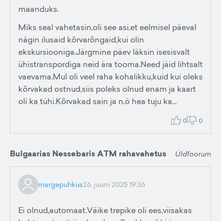
maanduks.
Miks seal vahetasin,oli see asi,et eelmisel päeval
nägin ilusaid kõrvarõngaid,kui olin
ekskursiooniga.Järgmine päev läksin isesisvalt
ühistranspordiga neid ära tooma.Need jäid lihtsalt
vaevama.Mul oli veel raha kohalikku,kuid kui oleks
kõrvakad ostnud,siis poleks olnud enam ja kaart
oli ka tühi.Kõrvakad sain ja n.ö hea tuju ka...
0
0
Bulgaarias Nessebaris ATM rahavahetus
Üldfoorum
margepuhkus
26. juuni 2025 19:36
Ei olnud,automaat.Väike trepike oli ees,viisakas