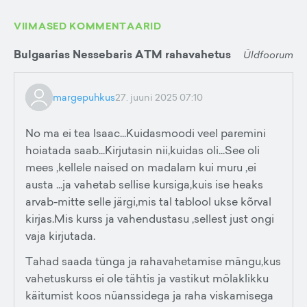
VIIMASED KOMMENTAARID
Bulgaarias Nessebaris ATM rahavahetus
Üldfoorum
margepuhkus
27. juuni 2025 07:10
No ma ei tea Isaac...Kuidasmoodi veel paremini
hoiatada saab...Kirjutasin nii,kuidas oli...See oli
mees ,kellele naised on madalam kui muru ,ei
austa ...ja vahetab sellise kursiga,kuis ise heaks
arvab-mitte selle järgi,mis tal tablool ukse kõrval
kirjas.Mis kurss ja vahendustasu ,sellest just ongi
vaja kirjutada.
Tahad saada tünga ja rahavahetamise mängu,kus
vahetuskurss ei ole tähtis ja vastikut mölaklikku
käitumist koos nüanssidega ja raha viskamisega