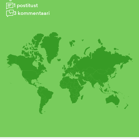
1
postitust
3
kommentaari