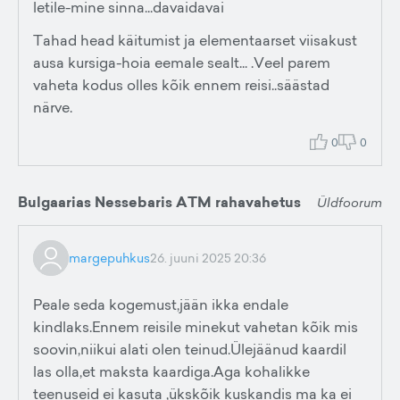
letile-mine sinna...davaidavai
Tahad head käitumist ja elementaarset viisakust
ausa kursiga-hoia eemale sealt... .Veel parem
vaheta kodus olles kõik ennem reisi..säästad
närve.
0
0
Bulgaarias Nessebaris ATM rahavahetus
Üldfoorum
margepuhkus
26. juuni 2025 20:36
Peale seda kogemust,jään ikka endale
kindlaks.Ennem reisile minekut vahetan kõik mis
soovin,niikui alati olen teinud.Ülejäänud kaardil
las olla,et maksta kaardiga.Aga kohalikke
teenuseid ei kasuta ,ükskõik kuskandis ma ka ei