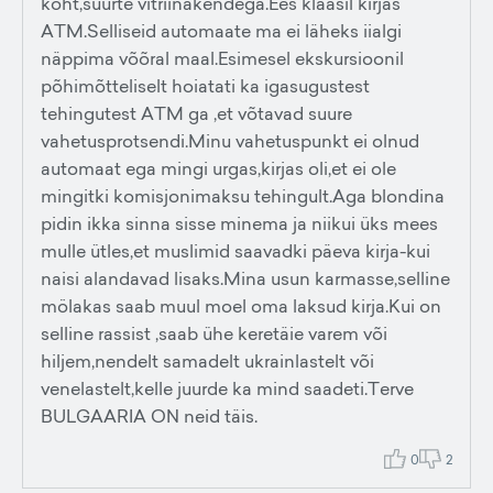
koht,suurte vitriinakendega.Ees klaasil kirjas
ATM.Selliseid automaate ma ei läheks iialgi
näppima võõral maal.Esimesel ekskursioonil
põhimõtteliselt hoiatati ka igasugustest
tehingutest ATM ga ,et võtavad suure
vahetusprotsendi.Minu vahetuspunkt ei olnud
automaat ega mingi urgas,kirjas oli,et ei ole
mingitki komisjonimaksu tehingult.Aga blondina
pidin ikka sinna sisse minema ja niikui üks mees
mulle ütles,et muslimid saavadki päeva kirja-kui
naisi alandavad lisaks.Mina usun karmasse,selline
mölakas saab muul moel oma laksud kirja.Kui on
selline rassist ,saab ühe keretäie varem või
hiljem,nendelt samadelt ukrainlastelt või
venelastelt,kelle juurde ka mind saadeti.Terve
BULGAARIA ON neid täis.
0
2