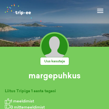
Uus kasutaja
margepuhkus
Liitus Tripiga
1 aasta tagasi
1
meeldimist
3
mittemeeldimist