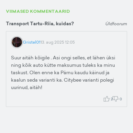
VIIMASED KOMMENTAARID
Transport Tartu-Riia, kuidas?
Üldfoorum
Gristel01
13. aug 2025 12:05
Suur aitäh kõigile . Asi ongi selles, et lähen üksi
ning kõik auto kütte maksumus tuleks ka minu
taskust. Olen enne ka Pärnu kaudu käinud ja
kaalun seda varianti ka. Citybee varianti polegi
uurinud, aitäh!
2
0