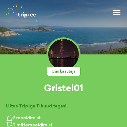
Uus kasutaja
Gristel01
Liitus Tripiga
11 kuud tagasi
2
meeldimist
0
mittemeeldimist