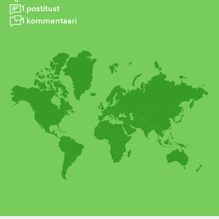
1
postitust
1
kommentaari