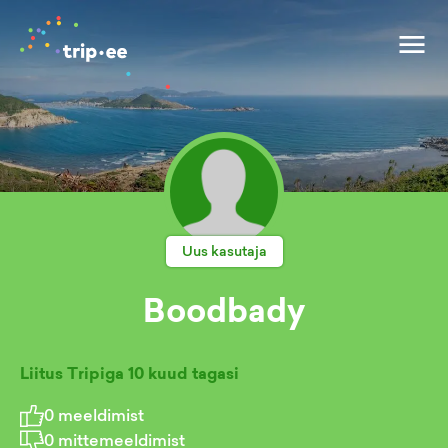
Uus kasutaja
Boodbady
Liitus Tripiga
10 kuud tagasi
0
meeldimist
0
mittemeeldimist