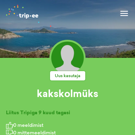
Uus kasutaja
kakskolmüks
Liitus Tripiga
9 kuud tagasi
0
meeldimist
0
mittemeeldimist