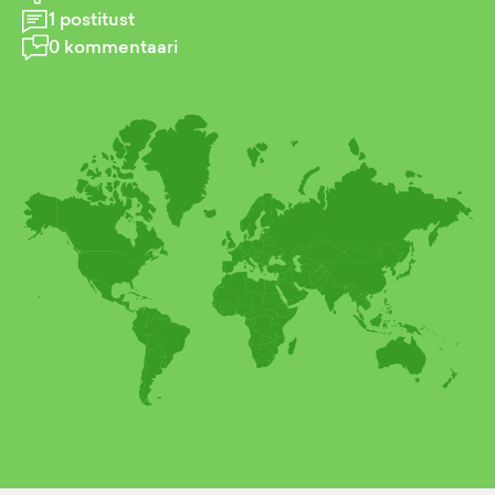
1
postitust
0
kommentaari