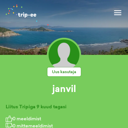
Uus kasutaja
janvil
Liitus Tripiga
9 kuud tagasi
0
meeldimist
0
mittemeeldimist