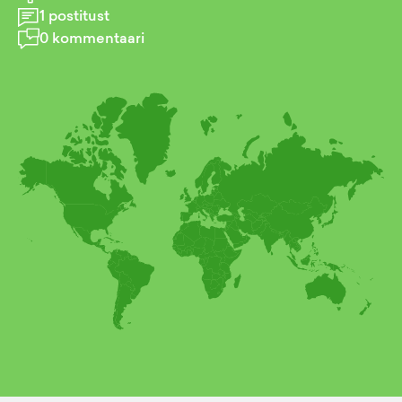
1
postitust
0
kommentaari