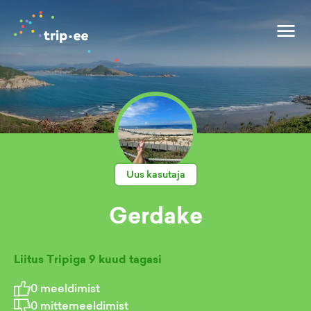
Uus kasutaja
Gerdake
Liitus Tripiga
9 kuud tagasi
0
meeldimist
0
mittemeeldimist