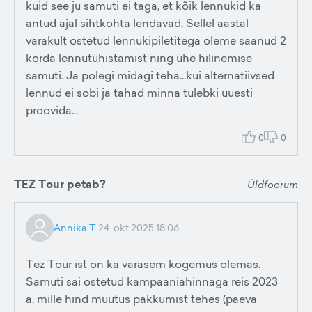
kuid see ju samuti ei taga, et kõik lennukid ka
antud ajal sihtkohta lendavad. Sellel aastal
varakult ostetud lennukipiletitega oleme saanud 2
korda lennutühistamist ning ühe hilinemise
samuti. Ja polegi midagi teha...kui alternatiivsed
lennud ei sobi ja tahad minna tulebki uuesti
proovida...
0
0
TEZ Tour petab?
Üldfoorum
Annika T.
24. okt 2025 18:06
Tez Tour ist on ka varasem kogemus olemas.
Samuti sai ostetud kampaaniahinnaga reis 2023
a. mille hind muutus pakkumist tehes (päeva