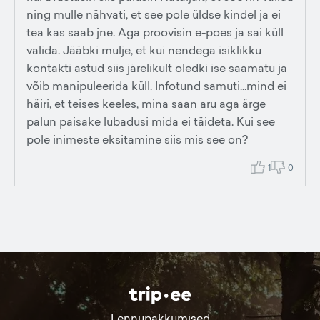
ning mulle nähvati, et see pole üldse kindel ja ei
tea kas saab jne. Aga proovisin e-poes ja sai küll
valida. Jääbki mulje, et kui nendega isiklikku
kontakti astud siis järelikult oledki ise saamatu ja
võib manipuleerida küll. Infotund samuti...mind ei
häiri, et teises keeles, mina saan aru aga ärge
palun paisake lubadusi mida ei täideta. Kui see
pole inimeste eksitamine siis mis see on?
1
0
Lennupakkumised