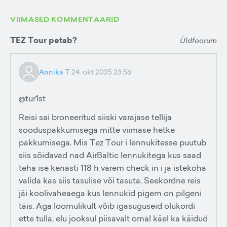
VIIMASED KOMMENTAARID
TEZ Tour petab?
Üldfoorum
Annika T.
24. okt 2025 23:56
@tur1st
Reisi sai broneeritud siiski varajase tellija
sooduspakkumisega mitte viimase hetke
pakkumisega. Mis Tez Tour i lennukitesse puutub
siis sõidavad nad AirBaltic lennukitega kus saad
teha ise kenasti 118 h varem check in i ja istekoha
valida kas siis tasulise või tasuta. Seekordne reis
jäi koolivaheaega kus lennukid pigem on pilgeni
täis. Aga loomulikult võib igasuguseid olukordi
ette tulla, elu jooksul piisavalt omal käel ka käidud