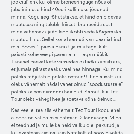
jooksul) ehk kui olime broneeringuga nõus oli
juba inimese hind 40euri kallimaks jõudnud
minna. Kogu aeg rõhutatakse, et hind on pidevas
muutuses ning tulebki kiiresti broneerida sest
mida vähemaks jääb lennukohti seda kõrgemaks
muutub hind. Sellel korral samuti kampaaniahind
mis lõppes 1. päeva pärast (ja mis tegelikult
paisati kohe veelgi parema hinnaga müüki).
Tänasel päeval käte värisedes ostadki kiiresti ära,
et jumala pärast saaks veel hea hinnaga. Kui mind
poleks mõjutatud poleks ostnud! Ütlen ausalt kui
oleks vähemalt nädal vahet olnud "soodustustele"
poleks ka see niimoodi häirinud. Samuti kui Tez
Tour oleks vähegi hea ja toetava sõna öelnud....
Kes veel ei tea siis vähemalt Tez Tour i kodulehel
e-poes on valida reisi ostmisel 2 lennuaega. Mina
ei teadnud ja mulle ka neid valikuid ei pakutud ja
kui avastasin siis palusin Nataljalt, et soovin valida