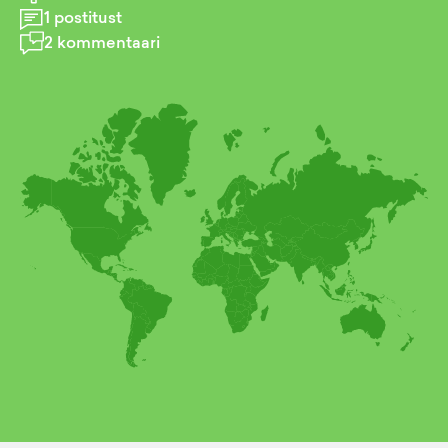
1
postitust
2
kommentaari