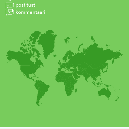
1
postitust
1
kommentaari