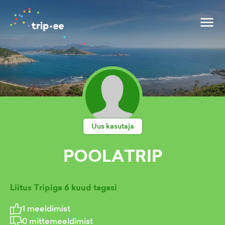
Uus kasutaja
POOLATRIP
Liitus Tripiga
6 kuud tagasi
1
meeldimist
0
mittemeeldimist