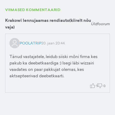
VIIMASED KOMMENTAARID
Krakowi lennujaamas rendiauto(kiirelt nõu
Üldfoorum
vaja)
POOLATRIP
20. jaan 20:44
Tänud vastajatele, leidub siiski mõni firma kes
pakub ka deebetkaardiga :) Isegi läbi wizzairi
vaadates on paar pakkujat olemas, kes
aktsepteerivad deebetkaarti.
1
0