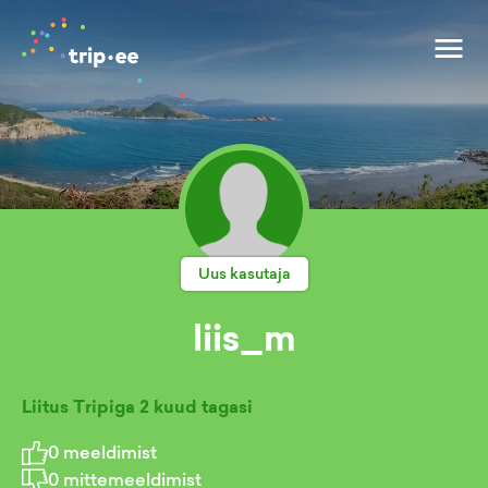
Uus kasutaja
liis_m
Liitus Tripiga
2 kuud tagasi
0
meeldimist
0
mittemeeldimist