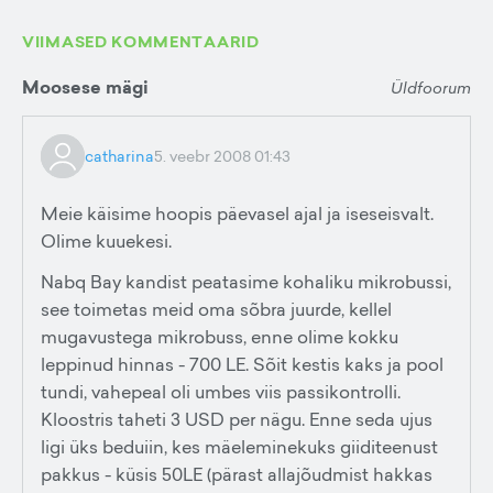
VIIMASED KOMMENTAARID
Moosese mägi
Üldfoorum
catharina
5. veebr 2008 01:43
Meie käisime hoopis päevasel ajal ja iseseisvalt.
Olime kuuekesi.
Nabq Bay kandist peatasime kohaliku mikrobussi,
see toimetas meid oma sõbra juurde, kellel
mugavustega mikrobuss, enne olime kokku
leppinud hinnas - 700 LE. Sõit kestis kaks ja pool
tundi, vahepeal oli umbes viis passikontrolli.
Kloostris taheti 3 USD per nägu. Enne seda ujus
ligi üks beduiin, kes mäeleminekuks giiditeenust
pakkus - küsis 50LE (pärast allajõudmist hakkas