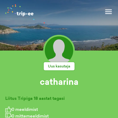
Uus kasutaja
catharina
Liitus Tripiga
18 aastat tagasi
0
meeldimist
0
mittemeeldimist