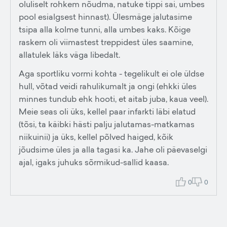
oluliselt rohkem nõudma, natuke tippi sai, umbes
pool esialgsest hinnast). Ülesmäge jalutasime
tsipa alla kolme tunni, alla umbes kaks. Kõige
raskem oli viimastest treppidest üles saamine,
allatulek läks väga libedalt.
Aga sportliku vormi kohta - tegelikult ei ole üldse
hull, võtad veidi rahulikumalt ja ongi (ehkki üles
minnes tundub ehk hooti, et aitab juba, kaua veel).
Meie seas oli üks, kellel paar infarkti läbi elatud
(tõsi, ta käibki hästi palju jalutamas-matkamas
niikuinii) ja üks, kellel põlved haiged, kõik
jõudsime üles ja alla tagasi ka. Jahe oli päevaselgi
ajal, igaks juhuks sõrmikud-sallid kaasa.
0
0