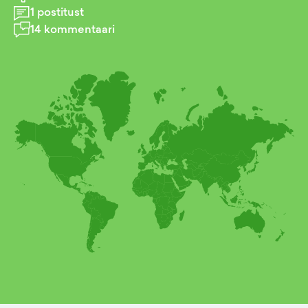
1
postitust
14
kommentaari