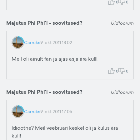
0
0
Majutus Phi Phi'l - soovitused?
Üldfoorum
Carruks
9. okt 2011 18:02
Meil oli ainult fan ja ajas asja ära küll!
0
0
Majutus Phi Phi'l - soovitused?
Üldfoorum
Carruks
9. okt 2011 17:05
Idiootne? Meil veebruari keskel oli ja kulus ära
küll!