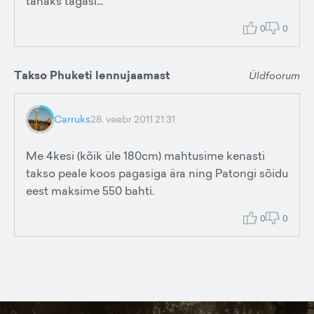
tahaks tagasi...
0
0
Takso Phuketi lennujaamast
Üldfoorum
Carruks
28. veebr 2011 21:31
Me 4kesi (kõik üle 180cm) mahtusime kenasti
takso peale koos pagasiga ära ning Patongi sõidu
eest maksime 550 bahti.
0
0