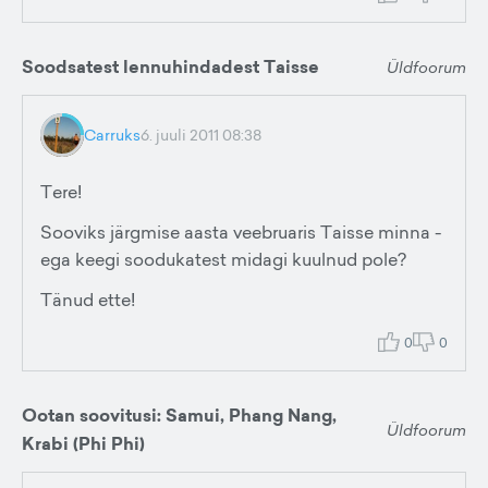
Soodsatest lennuhindadest Taisse
Üldfoorum
Carruks
6. juuli 2011 08:38
Tere!
Sooviks järgmise aasta veebruaris Taisse minna -
ega keegi soodukatest midagi kuulnud pole?
Tänud ette!
0
0
Ootan soovitusi: Samui, Phang Nang,
Üldfoorum
Krabi (Phi Phi)