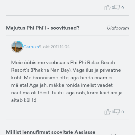
0
0
Majutus Phi Phi'l - soovitused?
Üldfoorum
Carruks
9. okt 2011 14:04
Meie ööbisime veebruaris Phi Phi Relax Beach
Resort´s (Phakna Nan Bay). Väga ilus ja privaatne
koht. Me bronnisime ette, aga hinda enam ei
mäleta! Aga jah, mäkke ronida imelist vaadet
nautima oli tõesti tüütu...aga noh, korra käid ära ja
aitab küll! :)
0
0
Millist lennufirmat soovitate Aasiasse