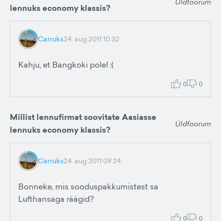
Üldfoorum
lennuks economy klassis?
Carruks
24. aug 2011 10:32
Kahju, et Bangkoki pole! :(
0
0
Millist lennufirmat soovitate Aasiasse
Üldfoorum
lennuks economy klassis?
Carruks
24. aug 2011 09:24
Bonneke, mis sooduspakkumistest sa
Lufthansaga räägid?
0
0