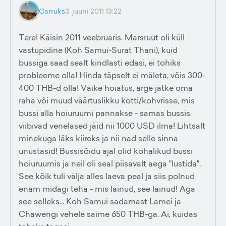
Carruks
3. juuni 2011 13:22
Tere! Käisin 2011 veebruaris. Marsruut oli küll
vastupidine (Koh Samui-Surat Thani), kuid
bussiga saad sealt kindlasti edasi, ei tohiks
probleeme olla! Hinda täpselt ei mäleta, võis 300-
400 THB-d olla! Väike hoiatus, ärge jätke oma
raha või muud väärtuslikku kotti/kohvrisse, mis
bussi alla hoiuruumi pannakse - samas bussis
viibivad venelased jäid nii 1000 USD ilma! Lihtsalt
minekuga läks kiireks ja nii nad selle sinna
unustasid! Bussisõidu ajal olid kohalikud bussi
hoiuruumis ja neil oli seal piisavalt aega "lustida".
See kõik tuli välja alles laeva peal ja siis polnud
enam midagi teha - mis läinud, see läinud! Aga
see selleks... Koh Samui sadamast Lamei ja
Chawengi vehele saime 650 THB-ga. Ai, kuidas