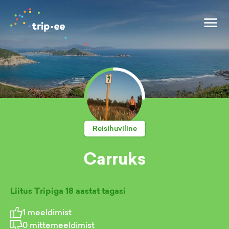
Reisihuviline
Carruks
Liitus Tripiga
18 aastat tagasi
1
meeldimist
0
mittemeeldimist